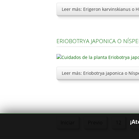
Leer más: Erigeron karvinskianus o 
ERIOBOTRYA JAPONICA O NÍSP
Leer más: Eriobotrya japonica o Nísp
¡At
Iniciar
Previo
12
1