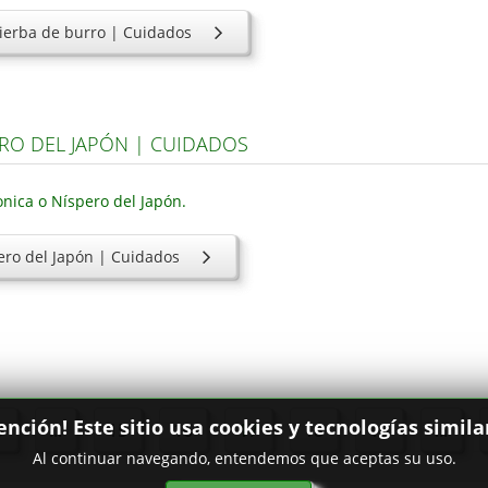
Hierba de burro | Cuidados
ERO DEL JAPÓN | CUIDADOS
ero del Japón | Cuidados
ención! Este sitio usa cookies y tecnologías simila
3
...
15
16
17
18
19
...
Al continuar navegando, entendemos que aceptas su uso.