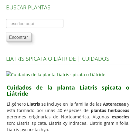
BUSCAR PLANTAS
Árboles, Cicas y Palmeras de la G a la Z
Plantas Anuales y Perennes
Plantas Bulbosas y Acuáticas
Encontrar
Plantas de Interior
Plantas Trepadoras
LIATRIS SPICATA O LIÁTRIDE | CUIDADOS
Plantas Aromáticas y de Huerto
Plantas Carnívoras y Orquídeas
Consejos
Cuidados de la planta Liatris spicata o
Liátride
Hemisferio Norte
Hemisferio Sur
El género
Liatris
se incluye en la familia de las
Asteraceae
y
está formado por unas 40 especies de
plantas herbáceas
Enfermedades
perennes originarias de Norteamérica. Algunas
especies
son: Liatris spicata, Liatris cylindracea, Liatris graminifolia,
Animales
Liatris pycnostachya.
Hongos