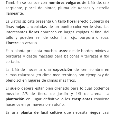
También se conoce con
nombres vulgares
de Liátride, raíz
serpiente, pincel de pintor, pluma de Kansas y estrella
Carencias
llameante.
Fotos
La Liatris spicata presenta un
tallo floral
erecto cubierto de
Flores y Plantas
finas
hojas
lanceoladas de un bonito color verde vivo. Las
interesantes
flores
aparecen en largas espigas al final del
Árboles y Palmeras
tallo y pueden ser de color lila, rojo, púrpura o rosa.
Florece
en verano.
Arbustos y Trepadoras
Esta planta presenta muchos
usos
: desde bordes mixtos a
Cactus y Suculentas
borduras y desde macetas para balcones y terrazas a flor
cortada.
La Liátride necesita una
exposición
de semisombra en
climas calurosos (en clima mediterráneo, por ejemplo) y de
pleno sol en lugares de climas más fríos.
El
suelo
deberá estar bien drenado para lo cual podemos
mezclar 2/3 de tierra de jardín y 1/3 de arena. La
plantación
en lugar definitivo o los
trasplantes
conviene
hacerlos en primavera o en otoño.
Es una
planta de fácil cultivo
que necesita
riegos
casi