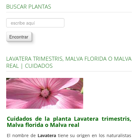
BUSCAR PLANTAS
Árboles, Cicas y Palmeras de la G a la Z
Plantas Anuales y Perennes
Plantas Bulbosas y Acuáticas
Encontrar
Plantas de Interior
Plantas Trepadoras
LAVATERA TRIMESTRIS, MALVA FLORIDA O MALVA
Plantas Aromáticas y de Huerto
REAL | CUIDADOS
Plantas Carnívoras y Orquídeas
Consejos
Hemisferio Norte
Hemisferio Sur
Enfermedades
Cuidados de la planta Lavatera trimestris,
Malva florida o Malva real
Animales
El nombre de
Lavatera
tiene su origen en los naturalistas
Hongos