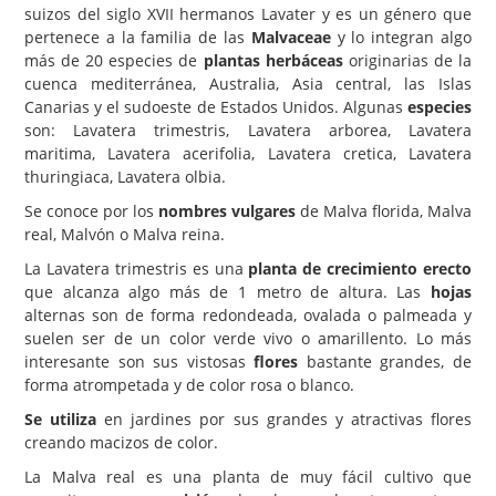
suizos del siglo XVII hermanos Lavater y es un género que
Carencias
pertenece a la familia de las
Malvaceae
y lo integran algo
más de 20 especies de
plantas herbáceas
originarias de la
Fotos
cuenca mediterránea, Australia, Asia central, las Islas
Canarias y el sudoeste de Estados Unidos. Algunas
especies
Flores y Plantas
son: Lavatera trimestris, Lavatera arborea, Lavatera
Árboles y Palmeras
maritima, Lavatera acerifolia, Lavatera cretica, Lavatera
thuringiaca, Lavatera olbia.
Arbustos y Trepadoras
Se conoce por los
nombres vulgares
de Malva florida, Malva
Cactus y Suculentas
real, Malvón o Malva reina.
La Lavatera trimestris es una
planta de crecimiento erecto
que alcanza algo más de 1 metro de altura. Las
hojas
alternas son de forma redondeada, ovalada o palmeada y
suelen ser de un color verde vivo o amarillento. Lo más
interesante son sus vistosas
flores
bastante grandes, de
forma atrompetada y de color rosa o blanco.
Se utiliza
en jardines por sus grandes y atractivas flores
creando macizos de color.
La Malva real es una planta de muy fácil cultivo que