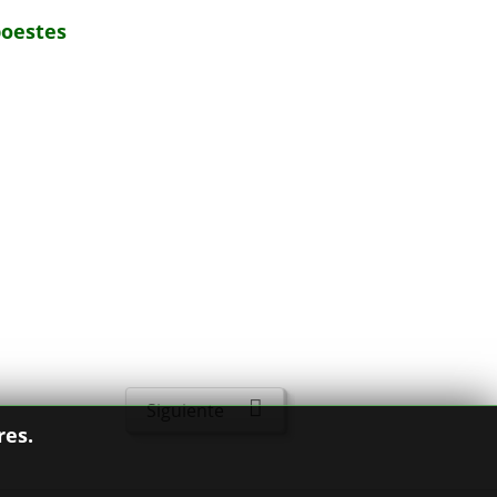
poestes
Siguiente
res.