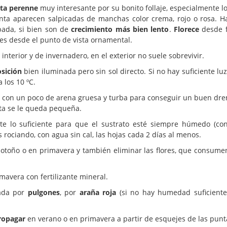
ta perenne
muy interesante por su bonito follaje, especialmente l
nta aparecen salpicadas de manchas color crema, rojo o rosa. H
bada, si bien son de
crecimiento más bien lento
.
Florece
desde f
es desde el punto de vista ornamental.
nterior y de invernadero, en el exterior no suele sobrevivir.
sición
bien iluminada pero sin sol directo. Si no hay suficiente luz
 los 10 ºC.
 con un poco de arena gruesa y turba para conseguir un buen dre
ta se le queda pequeña.
e lo suficiente para que el sustrato esté siempre húmedo (con
ociando, con agua sin cal, las hojas cada 2 días al menos.
otoño o en primavera y también eliminar las flores, que consume
avera con fertilizante mineral.
cada por
pulgones
, por
araña roja
(si no hay humedad suficient
ropagar
en verano o en primavera a partir de esquejes de las puntas