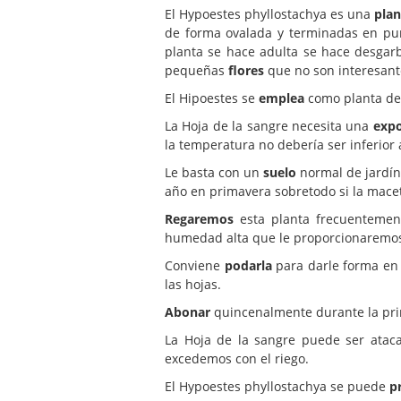
El Hypoestes phyllostachya es una
plan
de forma ovalada y terminadas en pu
planta se hace adulta se hace desgar
pequeñas
flores
que no son interesant
El Hipoestes se
emplea
como planta de i
La Hoja de la sangre necesita una
expo
la temperatura no debería ser inferior a
Le basta con un
suelo
normal de jardín
año en primavera sobretodo si la mace
Regaremos
esta planta frecuentement
humedad alta que le proporcionaremos r
Conviene
podarla
para darle forma en 
las hojas.
Abonar
quincenalmente durante la prim
La Hoja de la sangre puede ser ata
excedemos con el riego.
El Hypoestes phyllostachya se puede
p