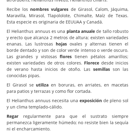
Recibe los
nombres vulgares
de Girasol, Calom, Jáquima,
Carencias
Maravilla, Mirasol, Tlapololote, Chimalte, Maíz de Texas.
Fotos
Esta especie es originaria de EEUUAA y Canadá.
Flores y Plantas
El Helianthus annuus es una
planta anuale
de tallo robusto
y erecto que alcanza 2 metros de altura; existen variedades
Árboles y Palmeras
enanas. Las lustrosas
hojas
ovales y alternas tienen el
borde dentado y son de color verde intenso o verde oscuro.
Arbustos y Trepadoras
Las grandes y vistosas
flores
tienen pétalos amarillos;
Cactus y Suculentas
existen variedades de otros colores.
Florece
desde inicios
de verano hasta inicios de otoño. Las
semillas
son las
conocidas pipas.
El Girasol se
utiliza
en boruras, en arriates, en macetas
para patios y terrazas y como flor cortada.
El Helianthus annuus necesita una
exposición
de pleno sol
y un clima templado-cálido.
Regar
regularmente para que el sustrato siempre
permanezca ligeramente húmedo; no resiste bien la sequía
ni el encharcamiento.