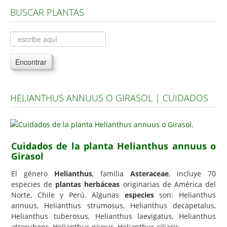
BUSCAR PLANTAS
Árboles, Cicas y Palmeras de la G a la Z
Plantas Anuales y Perennes
Plantas Bulbosas y Acuáticas
Encontrar
Plantas de Interior
Plantas Trepadoras
HELIANTHUS ANNUUS O GIRASOL | CUIDADOS
Plantas Aromáticas y de Huerto
Plantas Carnívoras y Orquídeas
Consejos
Cuidados de la planta Helianthus annuus o
Girasol
Hemisferio Norte
Hemisferio Sur
El género
Helianthus
, familia
Asteraceae
, incluye 70
especies de
plantas herbáceas
originarias de América del
Enfermedades
Norte, Chile y Perú. Algunas
especies
son: Helianthus
annuus, Helianthus strumosus, Helianthus decapetalus,
Animales
Helianthus tuberosus, Helianthus laevigatus, Helianthus
Hongos
atrorubens, Helianthus niveus, Helianthus ciliaris.