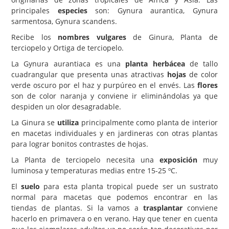
principales
especies
son: Gynura aurantica, Gynura
Carencias
sarmentosa, Gynura scandens.
Fotos
Recibe los
nombres vulgares
de Ginura, Planta de
terciopelo y Ortiga de terciopelo.
Flores y Plantas
La Gynura aurantiaca es una
planta herbácea
de tallo
Árboles y Palmeras
cuadrangular que presenta unas atractivas
hojas
de color
verde oscuro por el haz y purpúreo en el envés. Las
flores
Arbustos y Trepadoras
son de color naranja y conviene ir eliminándolas ya que
Cactus y Suculentas
despiden un olor desagradable.
La Ginura se
utiliza
principalmente como planta de interior
en macetas individuales y en jardineras con otras plantas
para lograr bonitos contrastes de hojas.
La Planta de terciopelo necesita una
exposición
muy
luminosa y temperaturas medias entre 15-25 ºC.
El
suelo
para esta planta tropical puede ser un sustrato
normal para macetas que podemos encontrar en las
tiendas de plantas. Si la vamos a
trasplantar
conviene
hacerlo en primavera o en verano. Hay que tener en cuenta