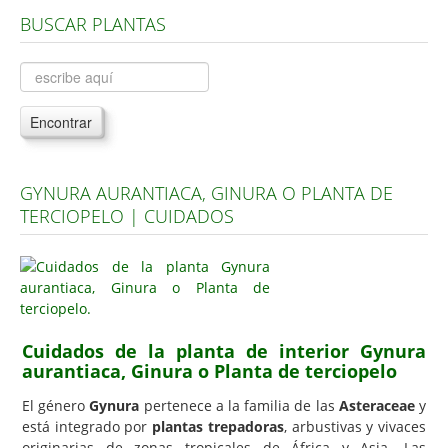
BUSCAR PLANTAS
Árboles, Cicas y Palmeras de la G a la Z
Plantas Anuales y Perennes
Plantas Bulbosas y Acuáticas
Encontrar
Plantas de Interior
Plantas Trepadoras
GYNURA AURANTIACA, GINURA O PLANTA DE
Plantas Aromáticas y de Huerto
TERCIOPELO | CUIDADOS
Plantas Carnívoras y Orquídeas
Consejos
Hemisferio Norte
Hemisferio Sur
Cuidados de la planta de interior Gynura
aurantiaca, Ginura o Planta de terciopelo
Enfermedades
El género
Gynura
pertenece a la familia de las
Asteraceae
y
Animales
está integrado por
plantas trepadoras
, arbustivas y vivaces
Hongos
originarias de zonas tropicales de África y Asia. Las