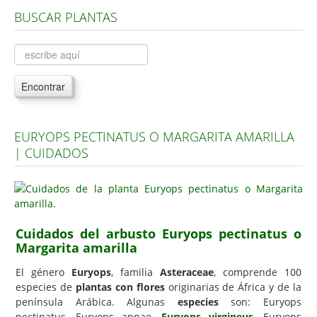
BUSCAR PLANTAS
Árboles, Cicas y Palmeras de la G a la Z
Plantas Anuales y Perennes
Plantas Bulbosas y Acuáticas
Encontrar
Plantas de Interior
Plantas Trepadoras
EURYOPS PECTINATUS O MARGARITA AMARILLA
Plantas Aromáticas y de Huerto
| CUIDADOS
Plantas Carnívoras y Orquídeas
Consejos
Hemisferio Norte
Cuidados del arbusto Euryops pectinatus o
Hemisferio Sur
Margarita amarilla
Enfermedades
El género
Euryops
, familia
Asteraceae
, comprende 100
especies de
plantas con flores
originarias de África y de la
Animales
península Arábica. Algunas
especies
son: Euryops
Hongos
pectinatus, Euryops annae,
Euryops virgineus
, Euryops