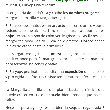
mucosus, Euryops walterorum.
Carencias
Es originaria de Sudáfrica y recibe los
nombres vulgares
de
Fotos
Margarita amarilla y Margaritero gris.
Flores y Plantas
El Euryops pectinatus es un
arbusto
de tronco único y porte
redondeado que alcanza 1 metro de altura. Las abundantes
Árboles y Palmeras
hojas
recortadas son de color verde grisáceo. Las
flores
son
margaritas amarillas de 5 cm de diámetro.
Florece
desde
Arbustos y Trepadoras
inicios de otoño hasta la primavera.
Cactus y Suculentas
El Margaritero gris se
utiliza
en jardines de clima
mediterráneo para formar grupos arbustivos y en macetas
para terrazas, balcones y patios.
El Euryops pectinatus necesita una
exposición
de pleno sol
y protegida del frío. No resiste temperaturas inferiores a 10
ºC.
La Margarita amarilla es una planta bastante rústica que
puede crecer en cualquier
suelo
bien drenado que no sea
calizo.
Necesita poca agua y resiste bien la sequía;
regar
cada 3