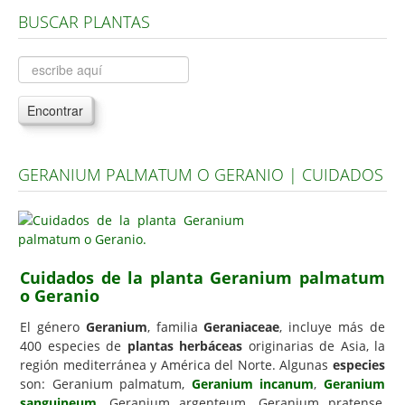
BUSCAR PLANTAS
Árboles, Cicas y Palmeras de la G a la Z
Plantas Anuales y Perennes
Plantas Bulbosas y Acuáticas
Encontrar
Plantas de Interior
Plantas Trepadoras
GERANIUM PALMATUM O GERANIO | CUIDADOS
Plantas Aromáticas y de Huerto
Plantas Carnívoras y Orquídeas
Consejos
Cuidados de la planta Geranium palmatum
Hemisferio Norte
o Geranio
Hemisferio Sur
El género
Geranium
, familia
Geraniaceae
, incluye más de
Enfermedades
400 especies de
plantas herbáceas
originarias de Asia, la
región mediterránea y América del Norte. Algunas
especies
Animales
son: Geranium palmatum,
Geranium incanum
,
Geranium
sanguineum
Hongos
, Geranium argenteum, Geranium pratense,