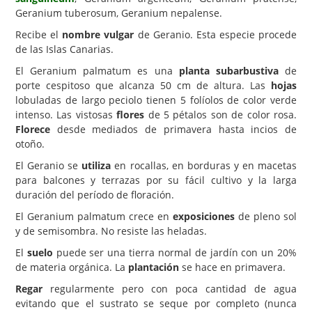
Geranium tuberosum, Geranium nepalense.
Carencias
Recibe el
nombre vulgar
de Geranio. Esta especie procede
Fotos
de las Islas Canarias.
El Geranium palmatum es una
planta subarbustiva
de
Flores y Plantas
porte cespitoso que alcanza 50 cm de altura. Las
hojas
Árboles y Palmeras
lobuladas de largo peciolo tienen 5 folíolos de color verde
intenso. Las vistosas
flores
de 5 pétalos son de color rosa.
Arbustos y Trepadoras
Florece
desde mediados de primavera hasta incios de
otoño.
Cactus y Suculentas
El Geranio se
utiliza
en rocallas, en borduras y en macetas
para balcones y terrazas por su fácil cultivo y la larga
duración del período de floración.
El Geranium palmatum crece en
exposiciones
de pleno sol
y de semisombra. No resiste las heladas.
El
suelo
puede ser una tierra normal de jardín con un 20%
de materia orgánica. La
plantación
se hace en primavera.
Regar
regularmente pero con poca cantidad de agua
evitando que el sustrato se seque por completo (nunca