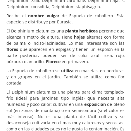
Delphinium zalil, Delphinium cardinale, Delphinium ajacis,
Delphinium consolida, Delphinium staphisagria.
Carencias
Recibe el
nombre vulgar
de Espuela de caballero. Esta
Fotos
especie se distribuye por Eurasia.
Flores y Plantas
El Delphinium elatum es una
planta herbácea
perenne que
alcanza 1 metro de altura. Tiene
hojas
alternas con forma
Árboles y Palmeras
de palma o inciso-laciniadas. Lo más interesante son las
flores
que aparecen en espigas y tienen un espolón en la
Arbustos y Trepadoras
parte posterior; pueden ser de color azul, rosa, rojo,
Cactus y Suculentas
púrpura o amarillo.
Florece
en primavera.
La Espuela de caballero se
utiliza
en macetas, en borduras
y en grupos en el jardín. También se utiliza como flor
cortada.
El Delphinium elatum es una planta para clima templado-
frío (ideal para jardines tipo inglés) que necesita alta
humedad y poco calor; cultivar en una
exposición
de pleno
sol (en zonas de montaña) o en semisombra (si el calor es
más intenso). No es una planta de fácil cultivo y se
desaconseja cultivarla en climas muy calurosos y secos, así
como en las ciudades pues no le gusta la contaminación. Es