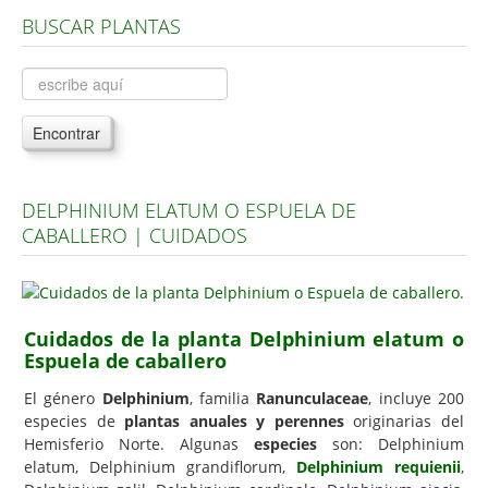
BUSCAR PLANTAS
Árboles, Cicas y Palmeras de la G a la Z
Plantas Anuales y Perennes
Plantas Bulbosas y Acuáticas
Encontrar
Plantas de Interior
Plantas Trepadoras
DELPHINIUM ELATUM O ESPUELA DE
Plantas Aromáticas y de Huerto
CABALLERO | CUIDADOS
Plantas Carnívoras y Orquídeas
Consejos
Hemisferio Norte
Cuidados de la planta Delphinium elatum o
Espuela de caballero
Hemisferio Sur
El género
Delphinium
, familia
Ranunculaceae
, incluye 200
Enfermedades
especies de
plantas anuales y perennes
originarias del
Hemisferio Norte. Algunas
especies
son: Delphinium
Animales
elatum, Delphinium grandiflorum,
Delphinium requienii
,
Hongos