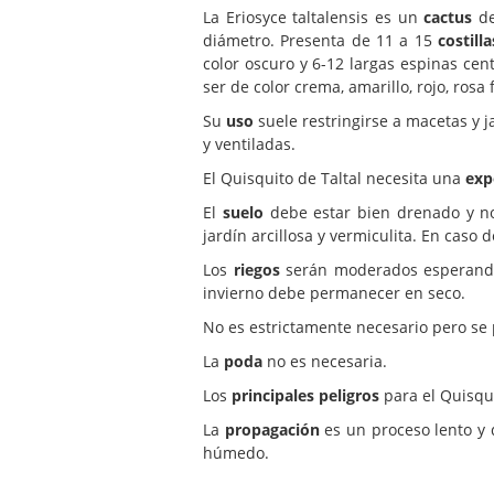
La Eriosyce taltalensis es un
cactus
de
diámetro. Presenta de 11 a 15
costilla
color oscuro y 6-12 largas espinas ce
ser de color crema, amarillo, rojo, rosa 
Su
uso
suele restringirse a macetas y 
y ventiladas.
El Quisquito de Taltal necesita una
exp
El
suelo
debe estar bien drenado y no
jardín arcillosa y vermiculita. En caso 
Los
riegos
serán moderados esperando a
invierno debe permanecer en seco.
No es estrictamente necesario pero s
La
poda
no es necesaria.
Los
principales peligros
para el Quisqui
La
propagación
es un proceso lento y 
húmedo.