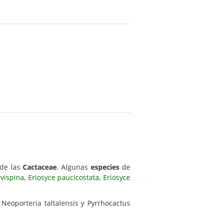
 de las
Cactaceae
. Algunas
especies
de
rvispina
,
Eriosyce paucicostata
,
Eriosyce
 Neoporteria taltalensis y Pyrrhocactus