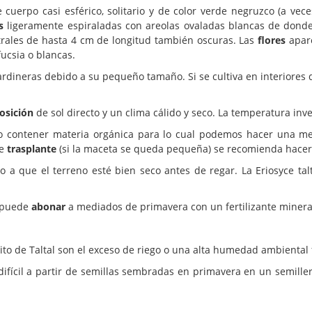
 cuerpo casi esférico, solitario y de color verde negruzco (a ve
s
ligeramente espiraladas con areolas ovaladas blancas de dond
ntrales de hasta 4 cm de longitud también oscuras. Las
flores
apare
fucsia o blancas.
jardineras debido a su pequeño tamaño. Si se cultiva en interiores
osición
de sol directo y un clima cálido y seco. La temperatura inve
 contener materia orgánica para lo cual podemos hacer una mezc
de
trasplante
(si la maceta se queda pequeña) se recomienda hacerl
 que el terreno esté bien seco antes de regar. La Eriosyce talt
e puede
abonar
a mediados de primavera con un fertilizante minera
to de Taltal son el exceso de riego o una alta humedad ambiental 
difícil a partir de semillas sembradas en primavera en un semille