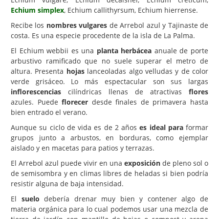
Echium simplex
, Echium callithyrsum, Echium hierrense.
Carencias
Recibe los
nombres vulgares
de Arrebol azul y Tajinaste de
Fotos
costa. Es una especie procedente de la isla de La Palma.
Flores y Plantas
El Echium webbii es una
planta herbácea
anuale de porte
arbustivo ramificado que no suele superar el metro de
Árboles y Palmeras
altura. Presenta
hojas
lanceoladas algo velludas y de color
verde grisáceo. Lo más espectacular son sus largas
Arbustos y Trepadoras
inflorescencias
cilíndricas llenas de atractivas
flores
Cactus y Suculentas
azules. Puede
florecer
desde finales de primavera hasta
bien entrado el verano.
Aunque su ciclo de vida es de 2 años
es ideal para
formar
grupos junto a arbustos, en borduras, como ejemplar
aislado y en macetas para patios y terrazas.
El Arrebol azul puede vivir en una
exposición
de pleno sol o
de semisombra y en climas libres de heladas si bien podría
resistir alguna de baja intensidad.
El
suelo
debería drenar muy bien y contener algo de
materia orgánica para lo cual podemos usar una mezcla de