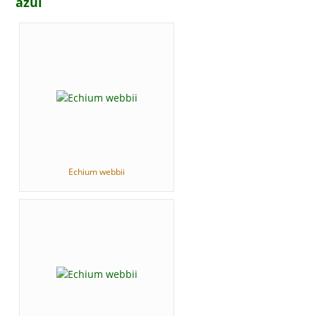
azul
Echium webbii