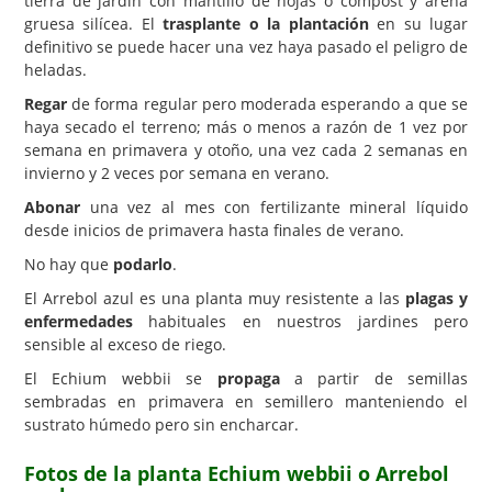
tierra de jardín con mantillo de hojas o compost y arena
gruesa silícea. El
trasplante o la plantación
en su lugar
definitivo se puede hacer una vez haya pasado el peligro de
heladas.
Regar
de forma regular pero moderada esperando a que se
haya secado el terreno; más o menos a razón de 1 vez por
semana en primavera y otoño, una vez cada 2 semanas en
invierno y 2 veces por semana en verano.
Abonar
una vez al mes con fertilizante mineral líquido
desde inicios de primavera hasta finales de verano.
No hay que
podarlo
.
El Arrebol azul es una planta muy resistente a las
plagas y
enfermedades
habituales en nuestros jardines pero
sensible al exceso de riego.
El Echium webbii se
propaga
a partir de semillas
sembradas en primavera en semillero manteniendo el
sustrato húmedo pero sin encharcar.
Fotos de la planta Echium webbii o Arrebol