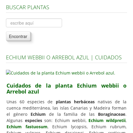
BUSCAR PLANTAS
Árboles, Cicas y Palmeras de la G a la Z
Plantas Anuales y Perennes
Plantas Bulbosas y Acuáticas
Encontrar
Plantas de Interior
Plantas Trepadoras
ECHIUM WEBBII O ARREBOL AZUL | CUIDADOS
Plantas Aromáticas y de Huerto
Plantas Carnívoras y Orquídeas
Consejos
Cuidados de la planta Echium webbii o
Arrebol azul
Hemisferio Norte
Hemisferio Sur
Unas 60 especies de
plantas herbáceas
nativas de la
cuenca mediterránea, las islas Canarias y Madeira forman
Enfermedades
el género
Echium
de la familia de las
Boraginaceae
.
Algunas
especies
son: Echium webbii,
Echium wildpretii
,
Animales
Echium fastuosum
, Echium lycopsis, Echium rubrum,
Hongos
Echium vulgare, Echium decaisnei, Echium creticum,