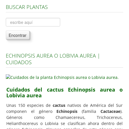
BUSCAR PLANTAS
Árboles, Cicas y Palmeras de la G a la Z
Plantas Anuales y Perennes
Plantas Bulbosas y Acuáticas
Encontrar
Plantas de Interior
Plantas Trepadoras
ECHINOPSIS AUREA O LOBIVIA AUREA |
Plantas Aromáticas y de Huerto
CUIDADOS
Plantas Carnívoras y Orquídeas
Consejos
Hemisferio Norte
Cuidados del cactus Echinopsis aurea o
Lobivia aurea
Hemisferio Sur
Unas 150 especies de
cactus
nativos de América del Sur
Enfermedades
componen el género
Echinopsis
(familia
Cactaceae
).
Géneros como Chamaecereus, Trichocereus,
Animales
Helianthocereus o Lobivia se clasifican ahora dentro del
Hongos