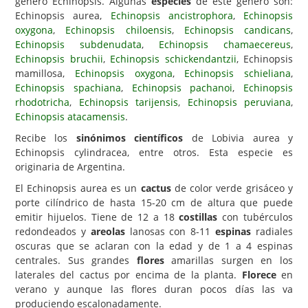
género Echinopsis. Algunas
especies
de este género son:
Echinopsis aurea,
Echinopsis ancistrophora
,
Echinopsis
Carencias
oxygona
,
Echinopsis chiloensis
,
Echinopsis candicans
,
Echinopsis subdenudata
,
Echinopsis chamaecereus
,
Fotos
Echinopsis bruchii
,
Echinopsis schickendantzii
, Echinopsis
Flores y Plantas
mamillosa,
Echinopsis oxygona
,
Echinopsis schieliana
,
Echinopsis spachiana
,
Echinopsis pachanoi
,
Echinopsis
Árboles y Palmeras
rhodotricha
,
Echinopsis tarijensis
,
Echinopsis peruviana
,
Echinopsis atacamensis
.
Arbustos y Trepadoras
Recibe los
sinónimos científicos
de Lobivia aurea y
Cactus y Suculentas
Echinopsis cylindracea, entre otros. Esta especie es
originaria de Argentina.
El Echinopsis aurea es un
cactus
de color verde grisáceo y
porte cilíndrico de hasta 15-20 cm de altura que puede
emitir hijuelos. Tiene de 12 a 18
costillas
con tubérculos
redondeados y
areolas
lanosas con 8-11
espinas
radiales
oscuras que se aclaran con la edad y de 1 a 4 espinas
centrales. Sus grandes
flores
amarillas surgen en los
laterales del cactus por encima de la planta.
Florece
en
verano y aunque las flores duran pocos días las va
produciendo escalonadamente.