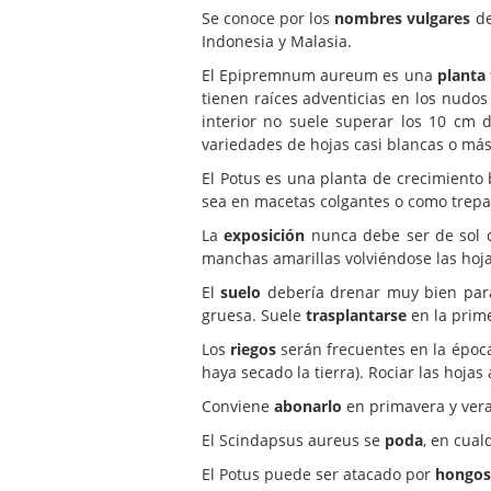
Se conoce por los
nombres vulgares
de
Indonesia y Malasia.
El Epipremnum aureum es una
planta 
tienen raíces adventicias en los nud
interior no suele superar los 10 cm d
variedades de hojas casi blancas o má
El Potus es una planta de crecimiento
sea en macetas colgantes o como trep
La
exposición
nunca debe ser de sol d
manchas amarillas volviéndose las hoja
El
suelo
debería drenar muy bien para 
gruesa. Suele
trasplantarse
en la prime
Los
riegos
serán frecuentes en la época
haya secado la tierra). Rociar las hoj
Conviene
abonarlo
en primavera y veran
El Scindapsus aureus se
poda
, en cua
El Potus puede ser atacado por
hongos