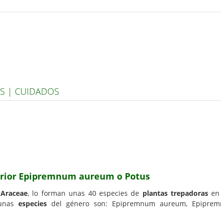
S | CUIDADOS
terior Epipremnum aureum o Potus
a
Araceae
, lo forman unas 40 especies de
plantas trepadoras
en 
lgunas
especies
del género son: Epipremnum aureum, Epiprem