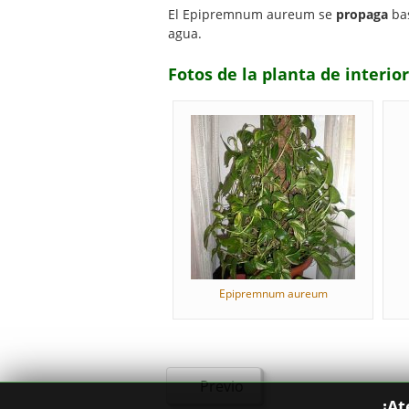
El Epipremnum aureum se
propaga
bas
agua.
Fotos de la planta de inter
Epipremnum aureum
Previo
¡At