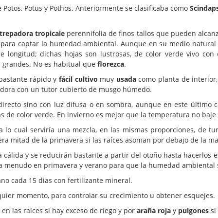
 Potos, Potus y Pothos. Anteriormente se clasificaba como
Scindap
trepadora tropicale
perennifolia de finos tallos que pueden alcan
os para captar la humedad ambiental. Aunque en su medio natura
e longitud; dichas hojas son lustrosas, de color verde vivo con
s grandes. No es habitual que
florezca
.
 bastante rápido y
fácil cultivo
muy
usada
como planta de interior,
adora con un tutor cubierto de musgo húmedo.
irecto sino con luz difusa o en sombra, aunque en este último 
s de color verde. En invierno es mejor que la temperatura no baje 
lo cual serviría una mezcla, en las mismas proporciones, de tur
ra mitad de la primavera si las raíces asoman por debajo de la ma
 cálida y se reducirán bastante a partir del otoño hasta hacerlos 
as a menudo en primavera y verano para que la humedad ambiental s
o cada 15 dias con fertilizante mineral.
lquier momento, para controlar su crecimiento u obtener esquejes.
en las raíces si hay exceso de riego y por
araña roja
y
pulgones
si