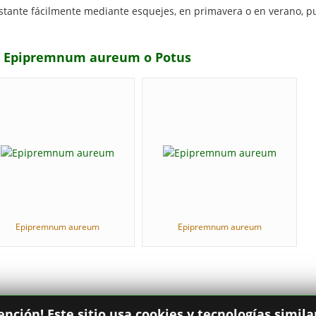
tante fácilmente mediante esquejes, en primavera o en verano, pu
ior Epipremnum aureum o Potus
Epipremnum aureum
Epipremnum aureum
ención! Este sitio usa cookies y tecnologías simila