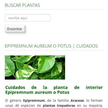
BUSCAR PLANTAS
Árboles, Cicas y Palmeras de la G a la Z
Plantas Anuales y Perennes
Plantas Bulbosas y Acuáticas
Encontrar
Plantas de Interior
Plantas Trepadoras
EPIPREMNUM AUREUM O POTUS | CUIDADOS
Plantas Aromáticas y de Huerto
Plantas Carnívoras y Orquídeas
Consejos
Hemisferio Norte
Hemisferio Sur
Cuidados de la planta de interior
Enfermedades
Epipremnum aureum o Potus
Animales
El género
Epipremnum
, de la familia
Araceae
, lo forman
unas 40 especies de
plantas trepadoras
en su mayoría,
Hongos