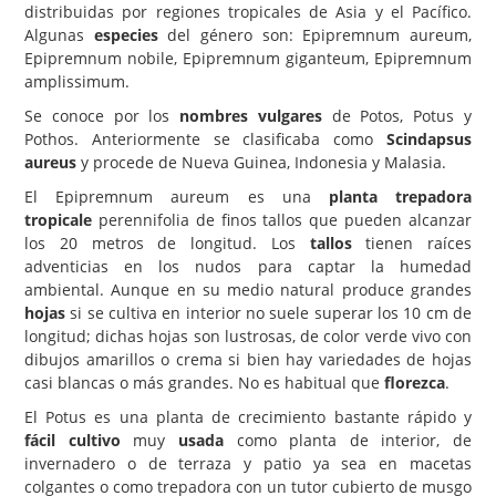
distribuidas por regiones tropicales de Asia y el Pacífico.
Algunas
especies
del género son: Epipremnum aureum,
Carencias
Epipremnum nobile, Epipremnum giganteum, Epipremnum
Fotos
amplissimum.
Flores y Plantas
Se conoce por los
nombres vulgares
de Potos, Potus y
Pothos. Anteriormente se clasificaba como
Scindapsus
Árboles y Palmeras
aureus
y procede de Nueva Guinea, Indonesia y Malasia.
Arbustos y Trepadoras
El Epipremnum aureum es una
planta trepadora
tropicale
perennifolia de finos tallos que pueden alcanzar
Cactus y Suculentas
los 20 metros de longitud. Los
tallos
tienen raíces
adventicias en los nudos para captar la humedad
ambiental. Aunque en su medio natural produce grandes
hojas
si se cultiva en interior no suele superar los 10 cm de
longitud; dichas hojas son lustrosas, de color verde vivo con
dibujos amarillos o crema si bien hay variedades de hojas
casi blancas o más grandes. No es habitual que
florezca
.
El Potus es una planta de crecimiento bastante rápido y
fácil cultivo
muy
usada
como planta de interior, de
invernadero o de terraza y patio ya sea en macetas
colgantes o como trepadora con un tutor cubierto de musgo