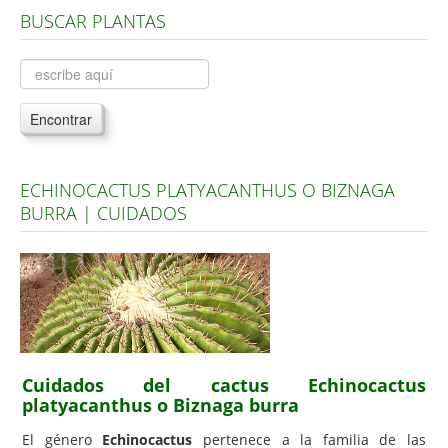
BUSCAR PLANTAS
Árboles, Cicas y Palmeras de la G a la Z
Plantas Anuales y Perennes
Plantas Bulbosas y Acuáticas
Encontrar
Plantas de Interior
Plantas Trepadoras
ECHINOCACTUS PLATYACANTHUS O BIZNAGA
Plantas Aromáticas y de Huerto
BURRA | CUIDADOS
Plantas Carnívoras y Orquídeas
Consejos
Hemisferio Norte
Hemisferio Sur
Enfermedades
Cuidados del cactus Echinocactus
platyacanthus o Biznaga burra
Animales
El género
Echinocactus
pertenece a la familia de las
Hongos