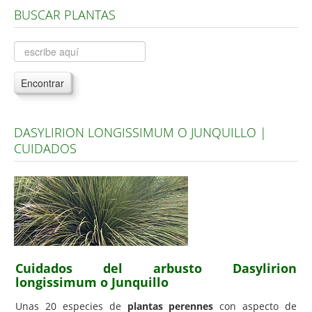
BUSCAR PLANTAS
Árboles, Cicas y Palmeras de la G a la Z
Plantas Anuales y Perennes
Plantas Bulbosas y Acuáticas
Encontrar
Plantas de Interior
Plantas Trepadoras
DASYLIRION LONGISSIMUM O JUNQUILLO |
Plantas Aromáticas y de Huerto
CUIDADOS
Plantas Carnívoras y Orquídeas
Consejos
Hemisferio Norte
Hemisferio Sur
Enfermedades
Cuidados del arbusto Dasylirion
longissimum o Junquillo
Animales
Unas 20 especies de
plantas perennes
con aspecto de
Hongos