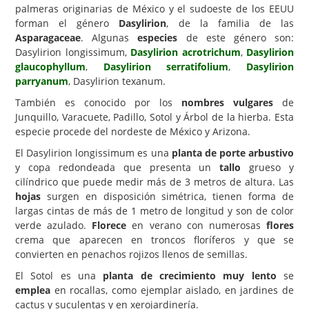
palmeras originarias de México y el sudoeste de los EEUU
Carencias
forman el género
Dasylirion
, de la familia de las
Asparagaceae
. Algunas
especies
de este género son:
Fotos
Dasylirion longissimum,
Dasylirion acrotrichum
,
Dasylirion
glaucophyllum
,
Dasylirion serratifolium
,
Dasylirion
Flores y Plantas
parryanum
, Dasylirion texanum.
Árboles y Palmeras
También es conocido por los
nombres vulgares
de
Junquillo, Varacuete, Padillo, Sotol y Árbol de la hierba. Esta
Arbustos y Trepadoras
especie procede del nordeste de México y Arizona.
Cactus y Suculentas
El Dasylirion longissimum es una
planta de porte arbustivo
y copa redondeada que presenta un
tallo
grueso y
cilíndrico que puede medir más de 3 metros de altura. Las
hojas
surgen en disposición simétrica, tienen forma de
largas cintas de más de 1 metro de longitud y son de color
verde azulado.
Florece
en verano con numerosas
flores
crema que aparecen en troncos floríferos y que se
convierten en penachos rojizos llenos de semillas.
El Sotol es una
planta de crecimiento muy lento
se
emplea
en rocallas, como ejemplar aislado, en jardines de
cactus y suculentas y en xerojardinería.