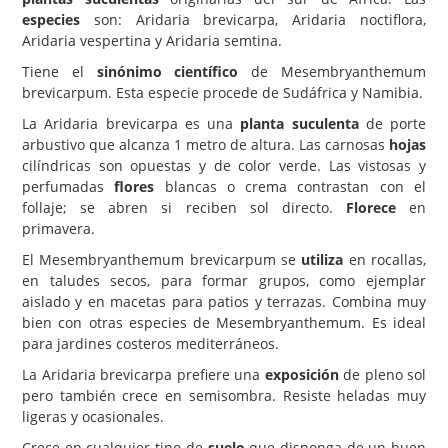
especies
son: Aridaria brevicarpa, Aridaria noctiflora,
Carencias
Aridaria vespertina y Aridaria semtina.
Fotos
Tiene el
sinónimo científico
de Mesembryanthemum
brevicarpum. Esta especie procede de Sudáfrica y Namibia.
Flores y Plantas
La Aridaria brevicarpa es una
planta suculenta
de porte
Árboles y Palmeras
arbustivo que alcanza 1 metro de altura. Las carnosas
hojas
cilíndricas son opuestas y de color verde. Las vistosas y
Arbustos y Trepadoras
perfumadas
flores
blancas o crema contrastan con el
follaje; se abren si reciben sol directo.
Cactus y Suculentas
Florece
en
primavera.
El Mesembryanthemum brevicarpum se
utiliza
en rocallas,
en taludes secos, para formar grupos, como ejemplar
aislado y en macetas para patios y terrazas. Combina muy
bien con otras especies de Mesembryanthemum. Es ideal
para jardines costeros mediterráneos.
La Aridaria brevicarpa prefiere una
exposición
de pleno sol
pero también crece en semisombra. Resiste heladas muy
ligeras y ocasionales.
Crece en cualquier tipo de
suelo
que disponga de un buen