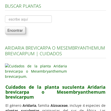
BUSCAR PLANTAS
Árboles, Cicas y Palmeras de la G a la Z
Plantas Anuales y Perennes
Plantas Bulbosas y Acuáticas
Encontrar
Plantas de Interior
Plantas Trepadoras
ARIDARIA BREVICARPA O MESEMBRYANTHEMUM
Plantas Aromáticas y de Huerto
BREVICARPUM | CUIDADOS
Plantas Carnívoras y Orquídeas
Consejos
Hemisferio Norte
Hemisferio Sur
Cuidados de la planta suculenta Aridaria
brevicarpa o Mesembryanthemum
Enfermedades
brevicarpum
Animales
El género
Aridaria
, familia
Aizoaceae
, incluye 4 especies de
Hongos
plantas suculentas
originarias del sur de África. Las