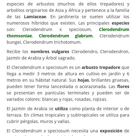
especies de arbustos (muchos de ellos trepadores) y
Carencias
arbolitos originarios de Asia y África y pertenece a la familia
de las
Lamiaceae
. En jardinería se suelen utilizar los
Fotos
numerosos híbridos que existen. Las principales
especies
son: Clerodendrum x speciosum,
Clerodendrum
Flores y Plantas
thomsoniae
,
Clerodendrum glabrum
, Clerodendrum
Árboles y Palmeras
bungei, Clerodendrum trichotomum.
Recibe los
nombres vulgares
Clerodendro, Clerodendron,
Arbustos y Trepadoras
Jazmín de Arabia y Árbol sagrado.
Cactus y Suculentas
El Clerodendrum x speciosum es un
arbusto trepadore
que
llega a medir 3 metros de altura en cultivo en jardín y 6
metros en su hábitat natural. Sus
hojas
, brillantes gruesas,
pueden tener forma lanceolada o acorazonada. Las
flores
se presentan en panículas terminales y pueden ser de
variados colores: blancas y rojas, rosadas, rojizas.
El Jazmín de Arabia se
utiliza
como planta de interior o de
terraza. En climas tropicales y subtropicales se utiliza para
cubrir pérgolas, muros y vallas.
El Clerodendrum x speciosum necesita una
exposición
de