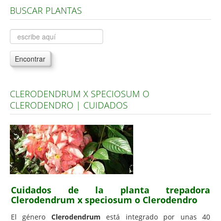
BUSCAR PLANTAS
Árboles, Cicas y Palmeras de la G a la Z
Plantas Anuales y Perennes
Plantas Bulbosas y Acuáticas
Encontrar
Plantas de Interior
Plantas Trepadoras
CLERODENDRUM X SPECIOSUM O
Plantas Aromáticas y de Huerto
CLERODENDRO | CUIDADOS
Plantas Carnívoras y Orquídeas
Consejos
Hemisferio Norte
Hemisferio Sur
Enfermedades
Cuidados de la planta trepadora
Clerodendrum x speciosum o Clerodendro
Animales
El género
Clerodendrum
está integrado por unas 40
Hongos