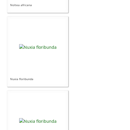
Noltea africana
Carencias
Fotos
Flores y Plantas
Árboles y Palmeras
Arbustos y Trepadoras
Cactus y Suculentas
Nuxia floribunda