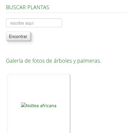
BUSCAR PLANTAS
Árboles, Cicas y Palmeras de la G a la Z
Plantas Anuales y Perennes
Plantas Bulbosas y Acuáticas
Encontrar
Plantas de Interior
Plantas Trepadoras
Plantas Aromáticas y de Huerto
Galería de fotos de árboles y palmeras.
Plantas Carnívoras y Orquídeas
Consejos
Hemisferio Norte
Hemisferio Sur
Enfermedades
Animales
Hongos