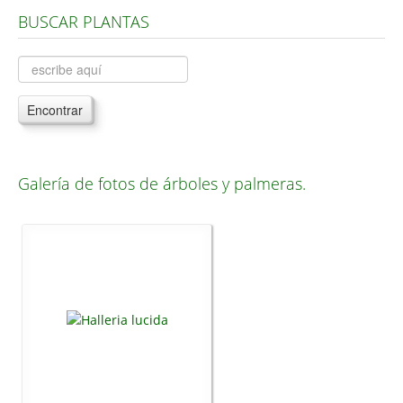
BUSCAR PLANTAS
Árboles, Cicas y Palmeras de la G a la Z
Plantas Anuales y Perennes
Plantas Bulbosas y Acuáticas
Encontrar
Plantas de Interior
Plantas Trepadoras
Plantas Aromáticas y de Huerto
Galería de fotos de árboles y palmeras.
Plantas Carnívoras y Orquídeas
Consejos
Hemisferio Norte
Hemisferio Sur
Enfermedades
Animales
Hongos