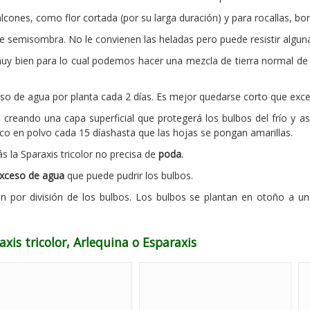
lcones, como flor cortada (por su larga duración) y para rocallas, bor
e semisombra. No le convienen las heladas pero puede resistir alguna
y bien para lo cual podemos hacer una mezcla de tierra normal de j
o de agua por planta cada 2 días. Es mejor quedarse corto que exce
l creando una capa superficial que protegerá los bulbos del frío y 
ico en polvo cada 15 díashasta que las hojas se pongan amarillas.
ás la Sparaxis tricolor no precisa de
poda
.
xceso de agua
que puede pudrir los bulbos.
 por división de los bulbos. Los bulbos se plantan en otoño a un
xis tricolor, Arlequina o Esparaxis