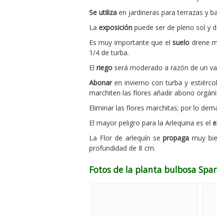
Se utiliza
en jardineras para terrazas y ba
La
exposición
puede ser de pleno sol y d
Es muy importante que el
suelo
drene mu
1/4 de turba.
El
riego
será moderado a razón de un vas
Abonar
en invierno con turba y estiérco
marchiten las flores añadir abono orgán
Eliminar las flores marchitas; por lo dem
El mayor peligro para la Arlequina es el
e
La Flor de arlequín se
propaga
muy bien
profundidad de 8 cm.
Fotos de la planta bulbosa Spara