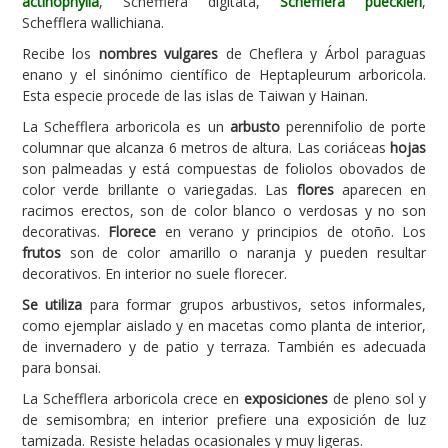
actinophylla
, Schefflera digitata,
Schefflera pueckleri
,
Schefflera wallichiana.
Carencias
Recibe los
nombres vulgares
de Cheflera y Árbol paraguas
Fotos
enano y el sinónimo científico de Heptapleurum arboricola.
Esta especie procede de las islas de Taiwan y Hainan.
Flores y Plantas
La Schefflera arboricola es un
arbusto
perennifolio de porte
Árboles y Palmeras
columnar que alcanza 6 metros de altura. Las coriáceas
hojas
son palmeadas y está compuestas de foliolos obovados de
Arbustos y Trepadoras
color verde brillante o variegadas. Las
flores
aparecen en
Cactus y Suculentas
racimos erectos, son de color blanco o verdosas y no son
decorativas.
Florece
en verano y principios de otoño. Los
frutos
son de color amarillo o naranja y pueden resultar
decorativos. En interior no suele florecer.
Se utiliza
para formar grupos arbustivos, setos informales,
como ejemplar aislado y en macetas como planta de interior,
de invernadero y de patio y terraza. También es adecuada
para bonsai.
La Schefflera arboricola crece en
exposiciones
de pleno sol y
de semisombra; en interior prefiere una exposición de luz
tamizada. Resiste heladas ocasionales y muy ligeras.