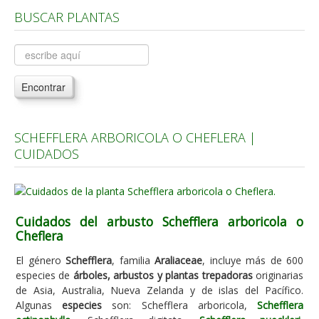
BUSCAR PLANTAS
Árboles, Cicas y Palmeras de la G a la Z
Plantas Anuales y Perennes
Plantas Bulbosas y Acuáticas
Encontrar
Plantas de Interior
Plantas Trepadoras
SCHEFFLERA ARBORICOLA O CHEFLERA |
Plantas Aromáticas y de Huerto
CUIDADOS
Plantas Carnívoras y Orquídeas
Consejos
Hemisferio Norte
Cuidados del arbusto Schefflera arboricola o
Cheflera
Hemisferio Sur
El género
Schefflera
, familia
Araliaceae
, incluye más de 600
Enfermedades
especies de
árboles, arbustos y plantas trepadoras
originarias
de Asia, Australia, Nueva Zelanda y de islas del Pacífico.
Animales
Algunas
especies
son: Schefflera arboricola,
Schefflera
Hongos