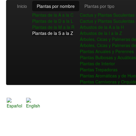
Inicio
Plantas por nombre
Plantas por tipo
Plantas de la A a la C
Cactus y Plantas Suculentas 
Plantas de la D a la L
Cactus y Plantas Suculentas 
Plantas de la M a la R
Arbustos de la A a la H
Plantas de la S a la Z
Arbustos de la I a la Z
Árboles, Cicas y Palmeras de 
Árboles, Cicas y Palmeras de
Plantas Anuales y Perennes
Plantas Bulbosas y Acuáticas
Plantas de Interior
Plantas Trepadoras
Plantas Aromáticas y de Hue
Plantas Carnívoras y Orquíd