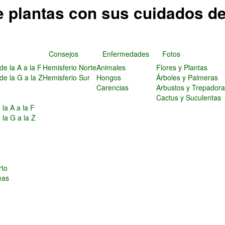
e plantas con sus cuidados d
Consejos
Enfermedades
Fotos
de la A a la F
Hemisferio Norte
Animales
Flores y Plantas
de la G a la Z
Hemisferio Sur
Hongos
Árboles y Palmeras
Carencias
Arbustos y Trepador
Cactus y Suculentas
la A a la F
 la G a la Z
s
rto
eas