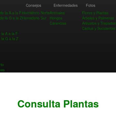
Consejos
Enfermedades
Fotos
de la A a la F
Hemisferio Norte
Animales
Flores y Plantas
de la G a la Z
Hemisferio Sur
Hongos
Árboles y Palmeras
Carencias
Arbustos y Trepador
Cactus y Suculentas
la A a la F
 la G a la Z
rto
eas
Consulta Plantas