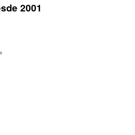
esde 2001
as