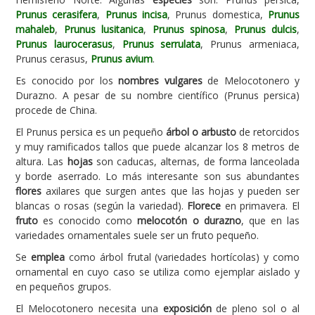
Prunus cerasifera
,
Prunus incisa
, Prunus domestica,
Prunus
Carencias
mahaleb
,
Prunus lusitanica
,
Prunus spinosa
,
Prunus dulcis
,
Prunus laurocerasus
,
Prunus serrulata
, Prunus armeniaca,
Fotos
Prunus cerasus,
Prunus avium
.
Flores y Plantas
Es conocido por los
nombres vulgares
de Melocotonero y
Durazno. A pesar de su nombre científico (Prunus persica)
Árboles y Palmeras
procede de China.
Arbustos y Trepadoras
El Prunus persica es un pequeño
árbol o arbusto
de retorcidos
Cactus y Suculentas
y muy ramificados tallos que puede alcanzar los 8 metros de
altura. Las
hojas
son caducas, alternas, de forma lanceolada
y borde aserrado. Lo más interesante son sus abundantes
flores
axilares que surgen antes que las hojas y pueden ser
blancas o rosas (según la variedad).
Florece
en primavera. El
fruto
es conocido como
melocotón o durazno
, que en las
variedades ornamentales suele ser un fruto pequeño.
Se
emplea
como árbol frutal (variedades hortícolas) y como
ornamental en cuyo caso se utiliza como ejemplar aislado y
en pequeños grupos.
El Melocotonero necesita una
exposición
de pleno sol o al