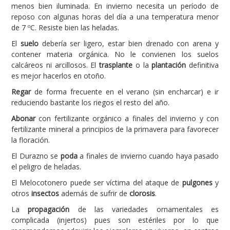
menos bien iluminada. En invierno necesita un período de
reposo con algunas horas del día a una temperatura menor
de 7 ºC. Resiste bien las heladas.
El
suelo
debería ser ligero, estar bien drenado con arena y
contener materia orgánica. No le convienen los suelos
calcáreos ni arcillosos. El
trasplante
o la
plantación
definitiva
es mejor hacerlos en otoño.
Regar
de forma frecuente en el verano (sin encharcar) e ir
reduciendo bastante los riegos el resto del año.
Abonar
con fertilizante orgánico a finales del invierno y con
fertilizante mineral a principios de la primavera para favorecer
la floración.
El Durazno se
poda
a finales de invierno cuando haya pasado
el peligro de heladas.
El Melocotonero puede ser víctima del ataque de
pulgones
y
otros
insectos
además de sufrir de
clorosis
.
La
propagación
de las variedades ornamentales es
complicada (injertos) pues son estériles por lo que