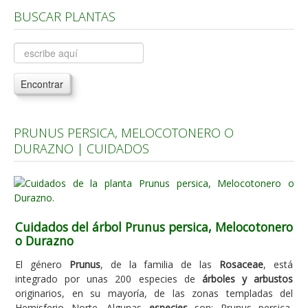
BUSCAR PLANTAS
Árboles, Cicas y Palmeras de la G a la Z
Plantas Anuales y Perennes
Plantas Bulbosas y Acuáticas
Encontrar
Plantas de Interior
Plantas Trepadoras
PRUNUS PERSICA, MELOCOTONERO O
Plantas Aromáticas y de Huerto
DURAZNO | CUIDADOS
Plantas Carnívoras y Orquídeas
Consejos
Hemisferio Norte
Cuidados del árbol Prunus persica, Melocotonero
Hemisferio Sur
o Durazno
Enfermedades
El género
Prunus
, de la familia de las
Rosaceae
, está
integrado por unas 200 especies de
árboles y arbustos
Animales
originarios, en su mayoría, de las zonas templadas del
Hongos
Hemisferio Norte. Algunas
especies
son: Prunus persica,