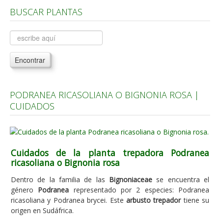
BUSCAR PLANTAS
Árboles, Cicas y Palmeras de la G a la Z
Plantas Anuales y Perennes
Plantas Bulbosas y Acuáticas
Encontrar
Plantas de Interior
Plantas Trepadoras
PODRANEA RICASOLIANA O BIGNONIA ROSA |
Plantas Aromáticas y de Huerto
CUIDADOS
Plantas Carnívoras y Orquídeas
Consejos
Hemisferio Norte
Cuidados de la planta trepadora Podranea
ricasoliana o Bignonia rosa
Hemisferio Sur
Dentro de la familia de las
Bignoniaceae
se encuentra el
Enfermedades
género
Podranea
representado por 2 especies: Podranea
ricasoliana y Podranea brycei. Este
arbusto trepador
tiene su
Animales
origen en Sudáfrica.
Hongos