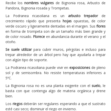
Recibe los
nombres vulgares
de Bignonia rosa, Arbusto de
Pandora, Bignonia rosada y Trompetas.
Carencias
La Podranea ricasoliana es un
arbusto trepador
de
Fotos
crecimiento rápido que presenta
hojas
opuestas, de color
Flores y Plantas
verde oscuro y ligeramente dentadas en el margen. Sus
flores
en forma de trompeta son de un tamaño más bien grande y
Árboles y Palmeras
de color rosado.
Florece
en abundancia durante el verano y el
otoño.
Arbustos y Trepadoras
Se suele utilizar
para cubrir muros, pérgolas e incluso para
Cactus y Suculentas
trepar alrededor de un árbol pero hay que ayudarla a trepar
con algún tipo de soporte.
La Podranea ricasoliana puede vivir en
exposiciones
de pleno
sol y de semisombra. No resiste temperaturas inferiores a
5ºC.
La Bignonia rosa no es una planta exigente con el
suelo
, le
basta con que contenga algo de materia orgánica y drene
bien.
Los
riegos
deberán ser regulares esperando a que el sustrato
esté casi seco; disminuir el riego en invierno.