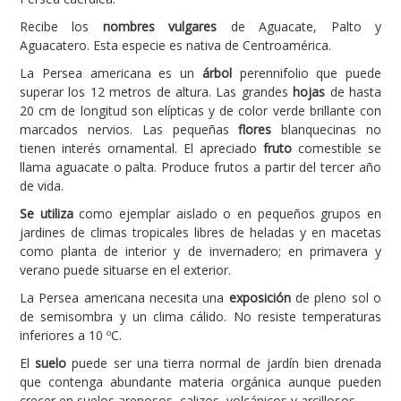
Recibe los
nombres vulgares
de Aguacate, Palto y
Carencias
Aguacatero. Esta especie es nativa de Centroamérica.
Fotos
La Persea americana es un
árbol
perennifolio que puede
superar los 12 metros de altura. Las grandes
Flores y Plantas
hojas
de hasta
20 cm de longitud son elípticas y de color verde brillante con
Árboles y Palmeras
marcados nervios. Las pequeñas
flores
blanquecinas no
tienen interés ornamental. El apreciado
fruto
comestible se
Arbustos y Trepadoras
llama aguacate o palta. Produce frutos a partir del tercer año
de vida.
Cactus y Suculentas
Se utiliza
como ejemplar aislado o en pequeños grupos en
jardines de climas tropicales libres de heladas y en macetas
como planta de interior y de invernadero; en primavera y
verano puede situarse en el exterior.
La Persea americana necesita una
exposición
de pleno sol o
de semisombra y un clima cálido. No resiste temperaturas
inferiores a 10 ºC.
El
suelo
puede ser una tierra normal de jardín bien drenada
que contenga abundante materia orgánica aunque pueden
crecer en suelos arenosos, calizos, volcánicos y arcillosos.