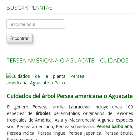
BUSCAR PLANTAS
Árboles, Cicas y Palmeras de la G a la Z
Plantas Anuales y Perennes
Plantas Bulbosas y Acuáticas
Encontrar
Plantas de Interior
Plantas Trepadoras
PERSEA AMERICANA O AGUACATE | CUIDADOS
Plantas Aromáticas y de Huerto
Plantas Carnívoras y Orquídeas
Consejos
Cuidados del árbol Persea americana o Aguacate
Hemisferio Norte
Hemisferio Sur
El género
Persea
, familia
Lauraceae
, incluye unas 100
especies de
árboles
perennifolios originarios de regiones
Enfermedades
tropicales de América, Asia y Macaronesia. Algunas
especies
son: Persea americana, Persea schiedeana,
Persea barbujana
,
Animales
Persea indica, Persea lingue, Persea japonica, Persea edulis,
Hongos
Persea caerulea.