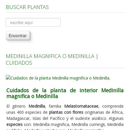
BUSCAR PLANTAS
Árboles, Cicas y Palmeras de la G a la Z
Plantas Anuales y Perennes
Plantas Bulbosas y Acuáticas
Encontrar
Plantas de Interior
Plantas Trepadoras
MEDINILLA MAGNIFICA O MEDINILLA |
Plantas Aromáticas y de Huerto
CUIDADOS
Plantas Carnívoras y Orquídeas
Consejos
Hemisferio Norte
Cuidados de la planta de interior Medinilla
magnifica o Medinilla
Hemisferio Sur
El género
Medinilla
, familia
Melastomataceae
, comprende
Enfermedades
unas 400 especies de
plantas con flores
originarias de África,
Madagascar, Islas del Pacífico y el sudeste asiático. Algunas
Animales
especies
son: Medinilla magnifica, Medinilla cumingii, Medinilla
Hongos