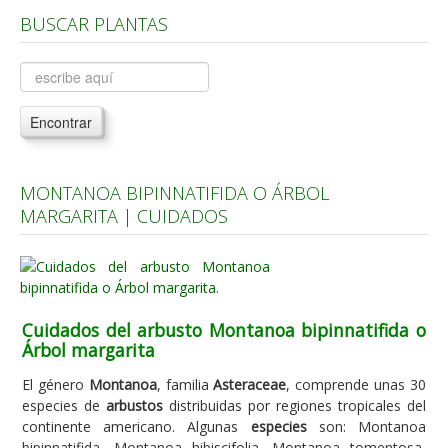
BUSCAR PLANTAS
Árboles, Cicas y Palmeras de la G a la Z
Plantas Anuales y Perennes
Plantas Bulbosas y Acuáticas
Encontrar
Plantas de Interior
Plantas Trepadoras
MONTANOA BIPINNATIFIDA O ÁRBOL
Plantas Aromáticas y de Huerto
MARGARITA | CUIDADOS
Plantas Carnívoras y Orquídeas
Consejos
Hemisferio Norte
Cuidados del arbusto Montanoa bipinnatifida o
Hemisferio Sur
Árbol margarita
Enfermedades
El género
Montanoa
, familia
Asteraceae
, comprende unas 30
especies de
arbustos
distribuidas por regiones tropicales del
Animales
continente americano. Algunas
especies
son: Montanoa
Hongos
bipinnatifida, Montanoa hibiscifolia, Montanoa tomentosa,