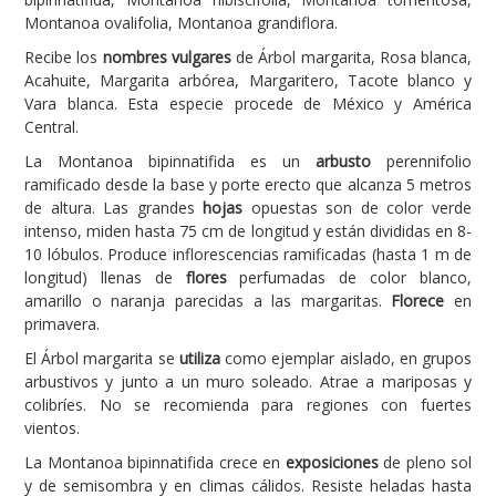
Montanoa ovalifolia, Montanoa grandiflora.
Carencias
Recibe los
nombres vulgares
de Árbol margarita, Rosa blanca,
Fotos
Acahuite, Margarita arbórea, Margaritero, Tacote blanco y
Vara blanca. Esta especie procede de México y América
Flores y Plantas
Central.
Árboles y Palmeras
La Montanoa bipinnatifida es un
arbusto
perennifolio
ramificado desde la base y porte erecto que alcanza 5 metros
Arbustos y Trepadoras
de altura. Las grandes
hojas
opuestas son de color verde
Cactus y Suculentas
intenso, miden hasta 75 cm de longitud y están divididas en 8-
10 lóbulos. Produce inflorescencias ramificadas (hasta 1 m de
longitud) llenas de
flores
perfumadas de color blanco,
amarillo o naranja parecidas a las margaritas.
Florece
en
primavera.
El Árbol margarita se
utiliza
como ejemplar aislado, en grupos
arbustivos y junto a un muro soleado. Atrae a mariposas y
colibríes. No se recomienda para regiones con fuertes
vientos.
La Montanoa bipinnatifida crece en
exposiciones
de pleno sol
y de semisombra y en climas cálidos. Resiste heladas hasta