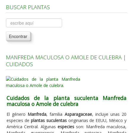
BUSCAR PLANTAS
Árboles, Cicas y Palmeras de la G a la Z
Plantas Anuales y Perennes
Plantas Bulbosas y Acuáticas
Encontrar
Plantas de Interior
Plantas Trepadoras
MANFREDA MACULOSA O AMOLE DE CULEBRA |
Plantas Aromáticas y de Huerto
CUIDADOS
Plantas Carnívoras y Orquídeas
Consejos
Hemisferio Norte
Cuidados de la planta suculenta Manfreda
Hemisferio Sur
maculosa o Amole de culebra
Enfermedades
El género
Manfreda
, familia
Asparagaceae
, incluye unas 20
especies de
plantas suculentas
originarias de EEUU, México y
Animales
América Central. Algunas
especies
son: Manfreda maculosa,
Hongos
Manfreda guerrerensis, Manfreda potosina, Manfreda