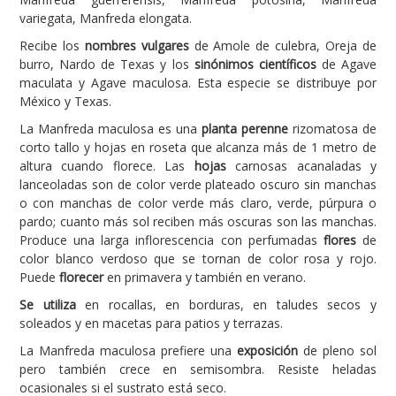
variegata, Manfreda elongata.
Carencias
Recibe los
nombres vulgares
de Amole de culebra, Oreja de
Fotos
burro, Nardo de Texas y los
sinónimos científicos
de Agave
maculata y Agave maculosa. Esta especie se distribuye por
Flores y Plantas
México y Texas.
Árboles y Palmeras
La Manfreda maculosa es una
planta perenne
rizomatosa de
corto tallo y hojas en roseta que alcanza más de 1 metro de
Arbustos y Trepadoras
altura cuando florece. Las
hojas
carnosas acanaladas y
Cactus y Suculentas
lanceoladas son de color verde plateado oscuro sin manchas
o con manchas de color verde más claro, verde, púrpura o
pardo; cuanto más sol reciben más oscuras son las manchas.
Produce una larga inflorescencia con perfumadas
flores
de
color blanco verdoso que se tornan de color rosa y rojo.
Puede
florecer
en primavera y también en verano.
Se utiliza
en rocallas, en borduras, en taludes secos y
soleados y en macetas para patios y terrazas.
La Manfreda maculosa prefiere una
exposición
de pleno sol
pero también crece en semisombra. Resiste heladas
ocasionales si el sustrato está seco.