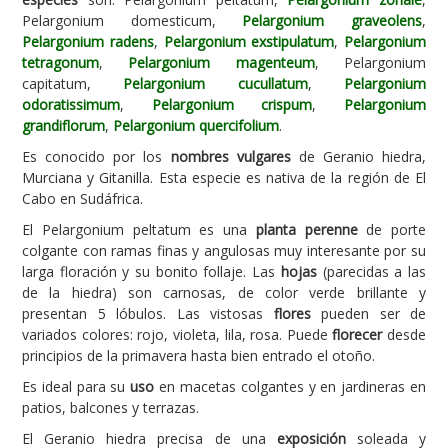
Pelargonium domesticum,
Pelargonium graveolens
,
Carencias
Pelargonium radens
,
Pelargonium exstipulatum
,
Pelargonium
tetragonum
,
Pelargonium magenteum
, Pelargonium
Fotos
capitatum,
Pelargonium cucullatum
,
Pelargonium
Flores y Plantas
odoratissimum
,
Pelargonium crispum
,
Pelargonium
grandiflorum
,
Pelargonium quercifolium
.
Árboles y Palmeras
Es conocido por los
nombres vulgares
de Geranio hiedra,
Arbustos y Trepadoras
Murciana y Gitanilla. Esta especie es nativa de la región de El
Cabo en Sudáfrica.
Cactus y Suculentas
El Pelargonium peltatum es una
planta perenne
de porte
colgante con ramas finas y angulosas muy interesante por su
larga floración y su bonito follaje. Las
hojas
(parecidas a las
de la hiedra) son carnosas, de color verde brillante y
presentan 5 lóbulos. Las vistosas
flores
pueden ser de
variados colores: rojo, violeta, lila, rosa. Puede
florecer
desde
principios de la primavera hasta bien entrado el otoño.
Es ideal para su
uso
en macetas colgantes y en jardineras en
patios, balcones y terrazas.
El Geranio hiedra precisa de una
exposición
soleada y