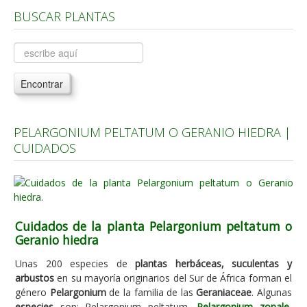
BUSCAR PLANTAS
Árboles, Cicas y Palmeras de la G a la Z
Plantas Anuales y Perennes
Plantas Bulbosas y Acuáticas
Encontrar
Plantas de Interior
Plantas Trepadoras
PELARGONIUM PELTATUM O GERANIO HIEDRA |
Plantas Aromáticas y de Huerto
CUIDADOS
Plantas Carnívoras y Orquídeas
Consejos
Hemisferio Norte
Cuidados de la planta Pelargonium peltatum o
Hemisferio Sur
Geranio hiedra
Enfermedades
Unas 200 especies de
plantas herbáceas, suculentas y
arbustos
en su mayoría originarios del Sur de África forman el
Animales
género
Pelargonium
de la familia de las
Geraniaceae
. Algunas
Hongos
especies
son: Pelargonium peltatum,
Pelargonium zonale
,