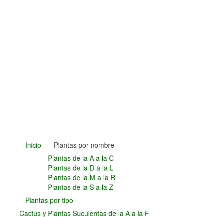
Plantas Carnívoras y Orquídeas
Consejos
Hemisferio Norte
Hemisferio Sur
Enfermedades
Animales
Hongos
Carencias
Fotos
Flores y Plantas
Árboles y Palmeras
Arbustos y Trepadoras
Inicio
Plantas por nombre
Cactus y Suculentas
Plantas de la A a la C
Plantas de la D a la L
Plantas de la M a la R
Plantas de la S a la Z
Plantas por tipo
Cactus y Plantas Suculentas de la A a la F