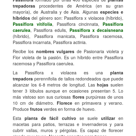
trepadoras
procedentes de América (en su gran
mayoría), de Australia y de Asia. Algunas
especies e
híbridos
del género son: Passiflora x violacea (híbrido),
Passiflora vitifolia
, Passiflora cincinnata,
Passiflora
caerulea
, Passiflora edulis,
Passiflora x decaisneana
(híbrido), Passiflora manicata, Passiflora racemosa,
Passiflora incarnata, Passiflora actinia.
Recibe los
nombres vulgares
de Pasionaria violeta y
Flor violeta de la pasión. Es un híbrido entre Passiflora
racemosa y Passiflora caerulea.
La Passiflora x violacea es una
planta
trepadora
perennifolia de tallos redondeados que puede
alcanzar los 6-8 metros de longitud. Las
hojas
suelen
tener 3 lóbulos aunque en ocasiones presentan 5. Lo
más vistoso son sus curiosas
flores
purpúreas de unos
10 cm de diámetro.
Florece
en primavera y verano.
Produce
frutos
verdes en forma de huevo.
Esta
planta de fácil cultivo
se suele
utilizar
en
macetas para patios, terrazas e invernaderos y para
cubrir vallas, muros y pérgolas. Es capaz de florecer