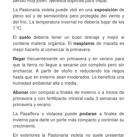
siendo muy joven. Necesita soportes para trepar.
La Pasionaria violeta puede vivir en una
exposición
de
pleno sol y de semisombra pero protegida del viento y
del frío. La temperatura invernal no debería bajar de los
7 ºC.
El
suelo
debería tener un buen drenaje y mejor si
contiene materia orgánica. El
trasplante
de maceta es
mejor hacerlo al comenzar la primavera.
Regar
frecuentemente en primavera y en verano para
que la tierra no llegue a secarse por completo pero sin
encharcar. A partir de otoño ir reduciendo los riegos
hasta que en invierno sean moderados. Le beneficia una
humedad ambiental alta o media.
Abonar
con compost a finales de invierno o a inicios de
primavera y con fertilizante mineral cada 3 semanas en
primavera y verano.
La Passiflora x violacea puede
podarse
a finales de
invierno para darle un porte más compacto y controlar su
crecimiento.
En exteriores la Pasionaria violeta no suele presentar