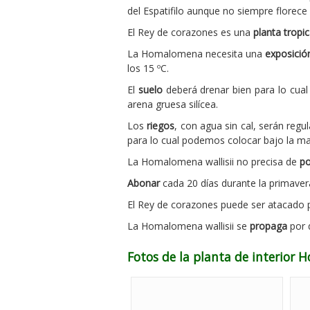
del Espatifilo aunque no siempre florece 
El Rey de corazones es una
planta tropic
La Homalomena necesita una
exposició
los 15 ºC.
El
suelo
deberá drenar bien para lo cual
arena gruesa silícea.
Los
riegos
, con agua sin cal, serán reg
para lo cual podemos colocar bajo la m
La Homalomena wallisii no precisa de
p
Abonar
cada 20 días durante la primavera 
El Rey de corazones puede ser atacado
La Homalomena wallisii se
propaga
por d
Fotos de la planta de interior 