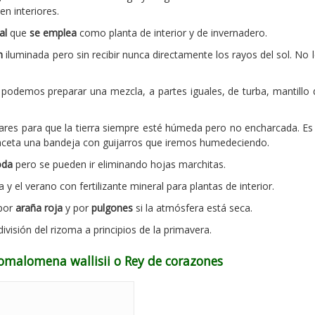
en interiores.
al
que
se emplea
como planta de interior y de invernadero.
n
iluminada pero sin recibir nunca directamente los rayos del sol. No
 podemos preparar una mezcla, a partes iguales, de turba, mantillo
ulares para que la tierra siempre esté húmeda pero no encharcada. E
aceta una bandeja con guijarros que iremos humedeciendo.
oda
pero se pueden ir eliminando hojas marchitas.
y el verano con fertilizante mineral para plantas de interior.
 por
araña roja
y por
pulgones
si la atmósfera está seca.
ivisión del rizoma a principios de la primavera.
Homalomena wallisii o Rey de corazones