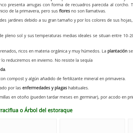
onco presenta arrugas con forma de recuadros parecida al corcho. 
inicio de la primavera, pero sus
flores
no son llamativas.
es jardines debido a su gran tamaño y por los colores de sus hojas,
e pleno sol y sus temperaturas medias ideales se situan entre 10-2
renados, ricos en materia orgánica y muy húmedos. La
plantación
se
o reduciremos en invierno. No resiste la sequía
oda
.
on compost y algún añadido de fertilizante mineral en primavera.
tado por las
enfermedades y plagas
habituales.
emillas en otoño (pueden tardar meses en germinar), por acodo en p
raciflua o Árbol del estoraque