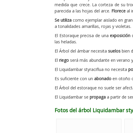
medida que crece. La corteza de su tr
parecida a las hojas del arce.
Florece
al 
Se utiliza
como ejemplar aislado en grand
a tonalidades amarillas, rojas y violetas.
El Estoraque precisa de una
exposición
d
las heladas.
El Árbol del ámbar necesita
suelos
bien d
El
riego
será más abundante en verano y l
El Liquidambar styraciflua no necesita
p
Es suficiente con un
abonado
en otoño c
El Árbol del estoraque no suele ser afec
El Liquidambar se
propaga
a partir de s
Fotos del árbol Liquidambar sty