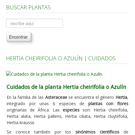
BUSCAR PLANTAS
Árboles, Cicas y Palmeras de la G a la Z
Plantas Anuales y Perennes
Plantas Bulbosas y Acuáticas
Encontrar
Plantas de Interior
Plantas Trepadoras
HERTIA CHEIRIFOLIA O AZULÍN | CUIDADOS
Plantas Aromáticas y de Huerto
Plantas Carnívoras y Orquídeas
Consejos
Cuidados de la planta Hertia cheirifolia o Azulín
Hemisferio Norte
En la familia de las
Asteraceae
se encuentra el género
Hertia
,
Hemisferio Sur
integrado por unas 6 especies de
plantas con flores
originarias de África. Las
especies
son: Hertia cheirifolia,
Enfermedades
Hertia alata, Hertia pallens, Hertia ciliata, Hertia cluytiifolia,
Hertia kraussii.
Animales
Se conoce también por los
sinónimos científicos
de
Hongos