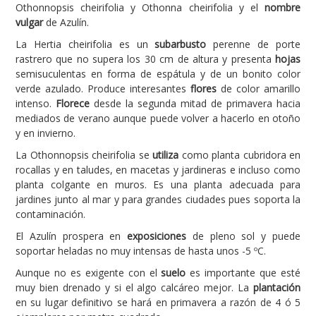
Othonnopsis cheirifolia y Othonna cheirifolia y el
nombre
vulgar
de Azulín.
Carencias
La Hertia cheirifolia es un
subarbusto
perenne de porte
Fotos
rastrero que no supera los 30 cm de altura y presenta
hojas
Flores y Plantas
semisuculentas en forma de espátula y de un bonito color
verde azulado. Produce interesantes
flores
de color amarillo
Árboles y Palmeras
intenso.
Florece
desde la segunda mitad de primavera hacia
mediados de verano aunque puede volver a hacerlo en otoño
Arbustos y Trepadoras
y en invierno.
Cactus y Suculentas
La Othonnopsis cheirifolia se
utiliza
como planta cubridora en
rocallas y en taludes, en macetas y jardineras e incluso como
planta colgante en muros. Es una planta adecuada para
jardines junto al mar y para grandes ciudades pues soporta la
contaminación.
El Azulín prospera en
exposiciones
de pleno sol y puede
soportar heladas no muy intensas de hasta unos -5 ºC.
Aunque no es exigente con el
suelo
es importante que esté
muy bien drenado y si el algo calcáreo mejor. La
plantación
en su lugar definitivo se hará en primavera a razón de 4 ó 5