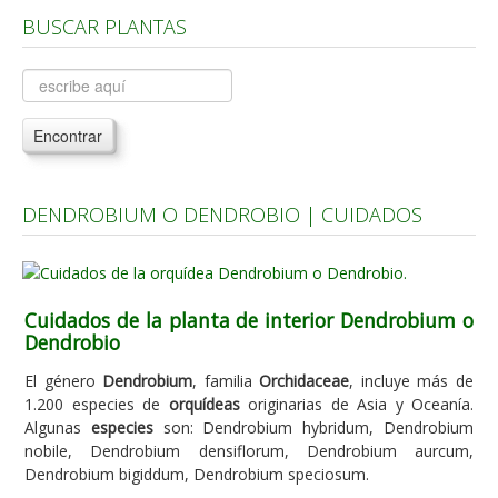
BUSCAR PLANTAS
Árboles, Cicas y Palmeras de la G a la Z
Plantas Anuales y Perennes
Plantas Bulbosas y Acuáticas
Encontrar
Plantas de Interior
Plantas Trepadoras
DENDROBIUM O DENDROBIO | CUIDADOS
Plantas Aromáticas y de Huerto
Plantas Carnívoras y Orquídeas
Consejos
Cuidados de la planta de interior Dendrobium o
Dendrobio
Hemisferio Norte
Hemisferio Sur
El género
Dendrobium
, familia
Orchidaceae
, incluye más de
1.200 especies de
orquídeas
originarias de Asia y Oceanía.
Enfermedades
Algunas
especies
son: Dendrobium hybridum, Dendrobium
nobile, Dendrobium densiflorum, Dendrobium aurcum,
Animales
Dendrobium bigiddum, Dendrobium speciosum.
Hongos