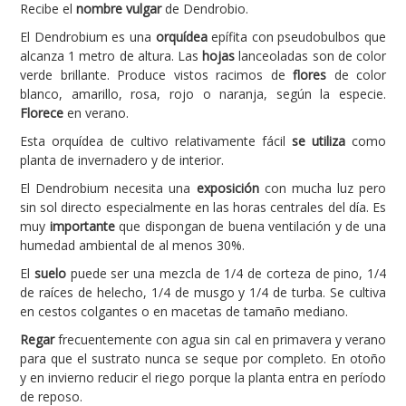
Recibe el
nombre vulgar
de Dendrobio.
Carencias
El Dendrobium es una
orquídea
epífita con pseudobulbos que
alcanza 1 metro de altura. Las
hojas
lanceoladas son de color
Fotos
verde brillante. Produce vistos racimos de
flores
de color
Flores y Plantas
blanco, amarillo, rosa, rojo o naranja, según la especie.
Florece
en verano.
Árboles y Palmeras
Esta orquídea de cultivo relativamente fácil
se utiliza
como
Arbustos y Trepadoras
planta de invernadero y de interior.
El Dendrobium necesita una
exposición
con mucha luz pero
Cactus y Suculentas
sin sol directo especialmente en las horas centrales del día. Es
muy
importante
que dispongan de buena ventilación y de una
humedad ambiental de al menos 30%.
El
suelo
puede ser una mezcla de 1/4 de corteza de pino, 1/4
de raíces de helecho, 1/4 de musgo y 1/4 de turba. Se cultiva
en cestos colgantes o en macetas de tamaño mediano.
Regar
frecuentemente con agua sin cal en primavera y verano
para que el sustrato nunca se seque por completo. En otoño
y en invierno reducir el riego porque la planta entra en período
de reposo.