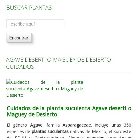
BUSCAR PLANTAS
Árboles, Cicas y Palmeras de la G a la Z
Plantas Anuales y Perennes
Plantas Bulbosas y Acuáticas
Encontrar
Plantas de Interior
Plantas Trepadoras
AGAVE DESERTI O MAGUEY DE DESIERTO |
Plantas Aromáticas y de Huerto
CUIDADOS
Plantas Carnívoras y Orquídeas
Consejos
Hemisferio Norte
Hemisferio Sur
Cuidados de la planta suculenta Agave deserti o
Maguey de Desierto
Enfermedades
El género
Agave
, familia
Asparagaceae
, incluye unas 350
Animales
especies de
plantas suculentas
nativas de México, el Suroeste
Hongos
de EEUU y Centroamérica. Algunas
especies
son: Agave