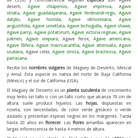
deserti,
Agave chiapensis
,
Agave impressa
,
Agave
Carencias
striata
,
Agave guadalajarana
,
Agave ferdinandi-regis
,
Agave
datylio
,
Agave horrida
,
Agave vilmoriniana
,
Agave
Fotos
angustifolia
,
Agave univittata
,
Agave lechuguilla
,
Agave shawii
,
Flores y Plantas
Agave parryi
,
Agave potatorum
,
Agave victoria-reginae
,
Agave
palmeri
,
Agave vivipiara
, Agave ferox,
Agave americana
,
Árboles y Palmeras
Agave filifera
,
Agave macroacantha
,
Agave attenuata
,
Agave
sisalana
, Agave celsii,
Agave stricta
,
Agave bracteosa
,
Agave
Arbustos y Trepadoras
parrasana
.
Cactus y Suculentas
Recibe los
nombres vulgares
de Maguey de Desierto, Mescal
y Amul. Esta especie es nativa del norte de Baja California
(México) y el sur de California (USA).
El Maguey de Desierto es un
planta suculenta
de crecimiento
muy lento sin tallo o con un tallo corto que alcanza 70 cm de
altura; suele producir hijuelos. Las
hojas
, dispuestas en
roseta, son lanceoladas, de color verde grisáceo o verde
azulado y presentan espinas negras en los márgenes. Tarda
hasta 20 años en
florecer
. Las
flores
amarillas aparecen en
largas inflorescencia de hasta 4 metros de altura.