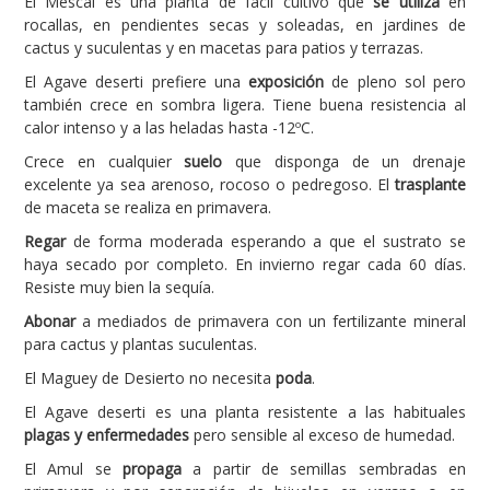
El Mescal es una planta de fácil cultivo que
se utiliza
en
rocallas, en pendientes secas y soleadas, en jardines de
cactus y suculentas y en macetas para patios y terrazas.
El Agave deserti prefiere una
exposición
de pleno sol pero
también crece en sombra ligera. Tiene buena resistencia al
calor intenso y a las heladas hasta -12ºC.
Crece en cualquier
suelo
que disponga de un drenaje
excelente ya sea arenoso, rocoso o pedregoso. El
trasplante
de maceta se realiza en primavera.
Regar
de forma moderada esperando a que el sustrato se
haya secado por completo. En invierno regar cada 60 días.
Resiste muy bien la sequía.
Abonar
a mediados de primavera con un fertilizante mineral
para cactus y plantas suculentas.
El Maguey de Desierto no necesita
poda
.
El Agave deserti es una planta resistente a las habituales
plagas y enfermedades
pero sensible al exceso de humedad.
El Amul se
propaga
a partir de semillas sembradas en