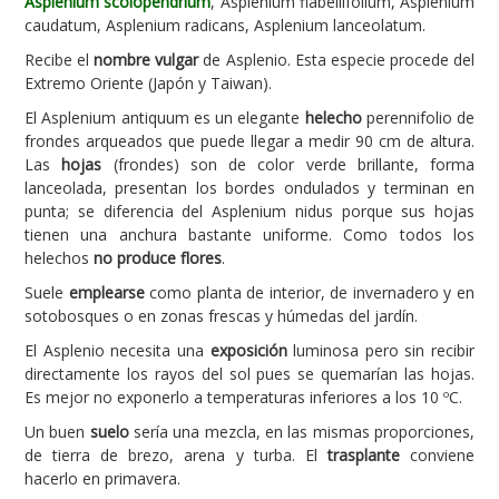
Asplenium scolopendrium
, Asplenium flabellifolium, Asplenium
caudatum, Asplenium radicans, Asplenium lanceolatum.
Carencias
Recibe el
nombre vulgar
de Asplenio. Esta especie procede del
Fotos
Extremo Oriente (Japón y Taiwan).
Flores y Plantas
El Asplenium antiquum es un elegante
helecho
perennifolio de
frondes arqueados que puede llegar a medir 90 cm de altura.
Árboles y Palmeras
Las
hojas
(frondes) son de color verde brillante, forma
lanceolada, presentan los bordes ondulados y terminan en
Arbustos y Trepadoras
punta; se diferencia del Asplenium nidus porque sus hojas
Cactus y Suculentas
tienen una anchura bastante uniforme. Como todos los
helechos
no produce flores
.
Suele
emplearse
como planta de interior, de invernadero y en
sotobosques o en zonas frescas y húmedas del jardín.
El Asplenio necesita una
exposición
luminosa pero sin recibir
directamente los rayos del sol pues se quemarían las hojas.
Es mejor no exponerlo a temperaturas inferiores a los 10 ºC.
Un buen
suelo
sería una mezcla, en las mismas proporciones,
de tierra de brezo, arena y turba. El
trasplante
conviene
hacerlo en primavera.