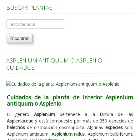
BUSCAR PLANTAS
Árboles, Cicas y Palmeras de la G a la Z
Plantas Anuales y Perennes
Plantas Bulbosas y Acuáticas
Encontrar
Plantas de Interior
Plantas Trepadoras
ASPLENIUM ANTIQUUM O ASPLENIO |
Plantas Aromáticas y de Huerto
CUIDADOS
Plantas Carnívoras y Orquídeas
Consejos
Hemisferio Norte
Cuidados de la planta de interior Asplenium
antiquum o Asplenio
Hemisferio Sur
El género
Asplenium
pertenece a la familia de las
Enfermedades
Aspleniaceae
y está compuesto por más de 350 especies de
helechos
de distribución cosmopolita. Algunas
especies
son:
Animales
Asplenium antiquum,
Asplenium nidus
, Asplenium bulbiferum,
Hongos