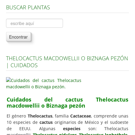
BUSCAR PLANTAS
Árboles, Cicas y Palmeras de la G a la Z
Plantas Anuales y Perennes
Plantas Bulbosas y Acuáticas
Encontrar
Plantas de Interior
Plantas Trepadoras
THELOCACTUS MACDOWELLII O BIZNAGA PEZÓN
Plantas Aromáticas y de Huerto
| CUIDADOS
Plantas Carnívoras y Orquídeas
Consejos
Hemisferio Norte
Cuidados del cactus Thelocactus
Hemisferio Sur
macdowellii o Biznaga pezón
Enfermedades
El género
Thelocactus
, familia
Cactaceae
, comprende unas
10 especies de
cactus
originarios de México y el sudoeste
Animales
de EEUU. Algunas
especies
son: Thelocactus
Hongos
macdowellii,
Thelocactus nidulans
,
Thelocactus lophothele
,