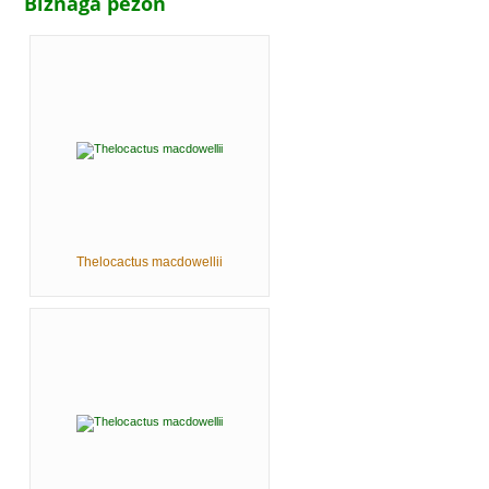
Biznaga pezón
Thelocactus macdowellii