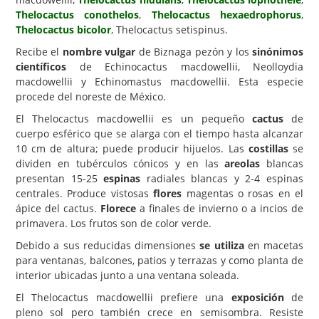
Thelocactus conothelos
,
Thelocactus hexaedrophorus
,
Carencias
Thelocactus bicolor
, Thelocactus setispinus.
Fotos
Recibe el
nombre vulgar
de Biznaga pezón y los
sinónimos
científicos
de Echinocactus macdowellii, Neolloydia
Flores y Plantas
macdowellii y Echinomastus macdowellii. Esta especie
procede del noreste de México.
Árboles y Palmeras
El Thelocactus macdowellii es un pequeño
cactus
de
Arbustos y Trepadoras
cuerpo esférico que se alarga con el tiempo hasta alcanzar
Cactus y Suculentas
10 cm de altura; puede producir hijuelos. Las
costillas
se
dividen en tubérculos cónicos y en las
areolas
blancas
presentan 15-25
espinas
radiales blancas y 2-4 espinas
centrales. Produce vistosas
flores
magentas o rosas en el
ápice del cactus.
Florece
a finales de invierno o a incios de
primavera. Los frutos son de color verde.
Debido a sus reducidas dimensiones
se utiliza
en macetas
para ventanas, balcones, patios y terrazas y como planta de
interior ubicadas junto a una ventana soleada.
El Thelocactus macdowellii prefiere una
exposición
de
pleno sol pero también crece en semisombra. Resiste