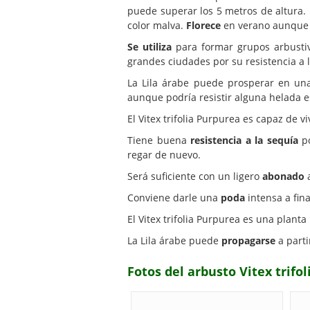
puede superar los 5 metros de altura.
color malva.
Florece
en verano aunque 
Se utiliza
para formar grupos arbustiv
grandes ciudades por su resistencia a 
La Lila árabe puede prosperar en u
aunque podría resistir alguna helada es
El Vitex trifolia Purpurea es capaz de v
Tiene buena
resistencia a la sequía
po
regar de nuevo.
Será suficiente con un ligero
abonado
a
Conviene darle una
poda
intensa a fina
El Vitex trifolia Purpurea es una planta
La Lila árabe puede
propagarse
a parti
Fotos del arbusto Vitex trifo