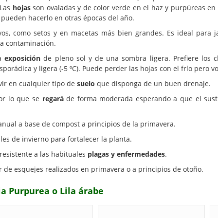
 Las
hojas
son ovaladas y de color verde en el haz y purpúreas en 
pueden hacerlo en otras épocas del año.
os, como setos y en macetas más bien grandes. Es ideal para j
la contaminación.
na
exposición
de pleno sol y de una sombra ligera. Prefiere los c
porádica y ligera (-5 ºC). Puede perder las hojas con el frío pero v
ivir en cualquier tipo de
suelo
que disponga de un buen drenaje.
r lo que se
regará
de forma moderada esperando a que el sustr
nual a base de compost a principios de la primavera.
les de invierno para fortalecer la planta.
 resistente a las habituales
plagas y enfermedades
.
r de esquejes realizados en primavera o a principios de otoño.
lia Purpurea o Lila árabe