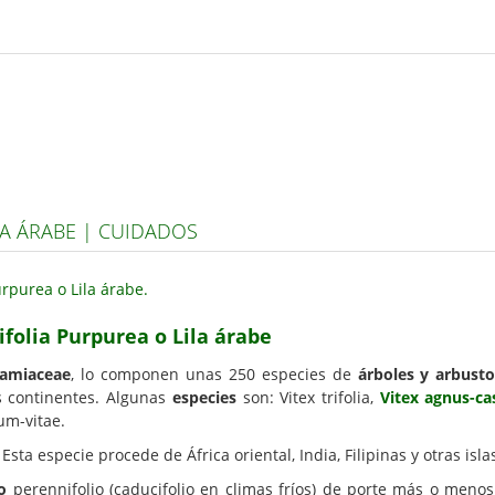
LA ÁRABE | CUIDADOS
ifolia Purpurea o Lila árabe
amiaceae
, lo componen unas 250 especies de
árboles y arbust
os continentes. Algunas
especies
son: Vitex trifolia,
Vitex agnus-ca
um-vitae.
Esta especie procede de África oriental, India, Filipinas y otras islas
o
perennifolio (caducifolio en climas fríos) de porte más o men