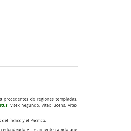
os
procedentes de regiones templadas,
stus
, Vitex negundo, Vitex lucens, Vitex
 del Índico y el Pacífico.
os redondeado y crecimiento rápido que