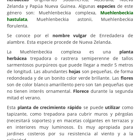
Zelanda y Papúa Nueva Guinea. Algunas
especies
de este
Carencias
género son: Muehlenbeckia complexa,
Muehlenbeckia
hastulata
, Muehlenbeckia astonii, Muehlenbeckia
Fotos
florulenta.
Flores y Plantas
Se conoce por el
nombre vulgar
de Enredadera de
alambre. Esta especie procede de Nueva Zelanda.
Árboles y Palmeras
La Muehlenbeckia complexa es una
planta
Arbustos y Trepadoras
herbácea
trepadora o rastrera semiperenne de tallos
sarmentosos purpúreos que puede llegar a medir 5 metros
Cactus y Suculentas
de longitud. Las abundantes
hojas
son pequeñas, de forma
redondeada y de un bonito color verde brillante. Las
flores
son de color blanco amarillento pero son tan pequeñas que
no tienen interés ornamental.
Florece
durante la segunda
mitad el verano.
Esta
planta de crecimiento rápido
se puede
utilizar
como
tapizante, como trepadora para cubrir muros y pérgolas
(necesitará soportes) y en macetas colgantes en terrazas y
en interiores muy luminosos. Es muy apropiada para
jardines costeros por su resistencia al viento y a la