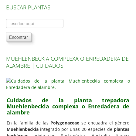
BUSCAR PLANTAS
Árboles, Cicas y Palmeras de la G a la Z
Plantas Anuales y Perennes
Plantas Bulbosas y Acuáticas
Encontrar
Plantas de Interior
Plantas Trepadoras
MUEHLENBECKIA COMPLEXA O ENREDADERA DE
Plantas Aromáticas y de Huerto
ALAMBRE | CUIDADOS
Plantas Carnívoras y Orquídeas
Consejos
Hemisferio Norte
Cuidados de la planta trepadora
Hemisferio Sur
Muehlenbeckia complexa o Enredadera de
alambre
Enfermedades
En la familia de las
Polygonaceae
se encuadra el género
Animales
Muehlenbeckia
integrado por unas 20 especies de
plantas
Hongos
herbáceas
originarias Sudamérica, Australia, Nueva