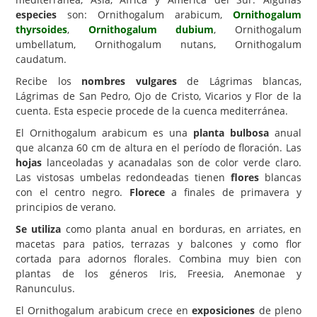
especies
son: Ornithogalum arabicum,
Ornithogalum
Carencias
thyrsoides
,
Ornithogalum dubium
, Ornithogalum
umbellatum, Ornithogalum nutans, Ornithogalum
Fotos
caudatum.
Flores y Plantas
Recibe los
nombres vulgares
de Lágrimas blancas,
Lágrimas de San Pedro, Ojo de Cristo, Vicarios y Flor de la
Árboles y Palmeras
cuenta. Esta especie procede de la cuenca mediterránea.
Arbustos y Trepadoras
El Ornithogalum arabicum es una
planta bulbosa
anual
Cactus y Suculentas
que alcanza 60 cm de altura en el período de floración. Las
hojas
lanceoladas y acanadalas son de color verde claro.
Las vistosas umbelas redondeadas tienen
flores
blancas
con el centro negro.
Florece
a finales de primavera y
principios de verano.
Se utiliza
como planta anual en borduras, en arriates, en
macetas para patios, terrazas y balcones y como flor
cortada para adornos florales. Combina muy bien con
plantas de los géneros Iris, Freesia, Anemonae y
Ranunculus.
El Ornithogalum arabicum crece en
exposiciones
de pleno