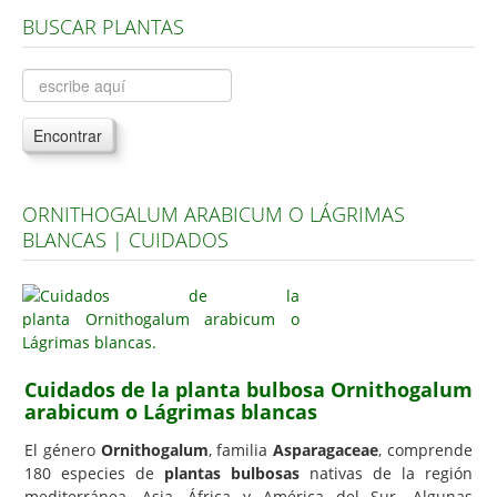
BUSCAR PLANTAS
Árboles, Cicas y Palmeras de la G a la Z
Plantas Anuales y Perennes
Plantas Bulbosas y Acuáticas
Encontrar
Plantas de Interior
Plantas Trepadoras
ORNITHOGALUM ARABICUM O LÁGRIMAS
Plantas Aromáticas y de Huerto
BLANCAS | CUIDADOS
Plantas Carnívoras y Orquídeas
Consejos
Hemisferio Norte
Hemisferio Sur
Cuidados de la planta bulbosa Ornithogalum
arabicum o Lágrimas blancas
Enfermedades
El género
Ornithogalum
, familia
Asparagaceae
, comprende
Animales
180 especies de
plantas bulbosas
nativas de la región
Hongos
mediterránea, Asia, África y América del Sur. Algunas