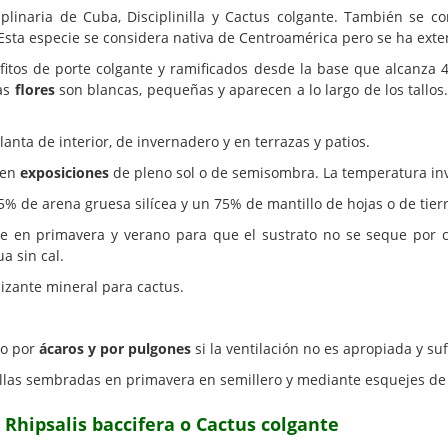
plinaria de Cuba, Disciplinilla y Cactus colgante. También se c
 Esta especie se considera nativa de Centroamérica pero se ha ext
fitos de porte colgante y ramificados desde la base que alcanza 
Las
flores
son blancas, pequeñas y aparecen a lo largo de los tallos
nta de interior, de invernadero y en terrazas y patios.
 en
exposiciones
de pleno sol o de semisombra. La temperatura inv
 de arena gruesa silícea y un 75% de mantillo de hojas o de tierr
e en primavera y verano para que el sustrato no se seque por 
a sin cal.
izante mineral para cactus.
do por
ácaros y por pulgones
si la ventilación no es apropiada y su
illas sembradas en primavera en semillero y mediante esquejes de 
r Rhipsalis baccifera o Cactus colgante