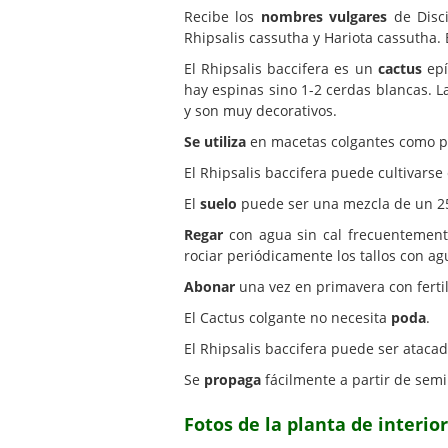
Recibe los
nombres vulgares
de Disci
Rhipsalis cassutha y Hariota cassutha.
El Rhipsalis baccifera es un
cactus
epí
hay espinas sino 1-2 cerdas blancas. 
y son muy decorativos.
Se utiliza
en macetas colgantes como pla
El Rhipsalis baccifera puede cultivarse
El
suelo
puede ser una mezcla de un 25%
Regar
con agua sin cal frecuentement
rociar periódicamente los tallos con agu
Abonar
una vez en primavera con fertil
El Cactus colgante no necesita
poda
.
El Rhipsalis baccifera puede ser ataca
Se
propaga
fácilmente a partir de sem
Fotos de la planta de interio