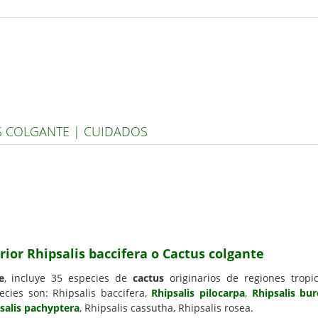
US COLGANTE | CUIDADOS
rior Rhipsalis baccifera o Cactus colgante
e
, incluye 35 especies de
cactus
originarios de regiones tropi
ecies son: Rhipsalis baccifera,
Rhipsalis pilocarpa
,
Rhipsalis burc
salis pachyptera
, Rhipsalis cassutha, Rhipsalis rosea.