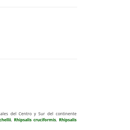
cales del Centro y Sur del continente
hellii
,
Rhipsalis cruciformis
,
Rhipsalis