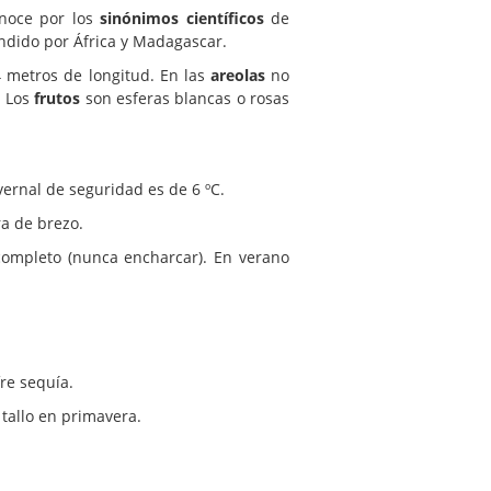
onoce por los
sinónimos científicos
de
endido por África y Madagascar.
4 metros de longitud. En las
areolas
no
. Los
frutos
son esferas blancas o rosas
ernal de seguridad es de 6 ºC.
a de brezo.
completo (nunca encharcar). En verano
fre sequía.
tallo en primavera.