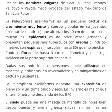
Recibe los
nombres vulgares
de Peotillo, Peoti, Peotiyo,
Pellotiyo y Peyote meco. Procede del estado mexicano de
Carencias
San Luis Potosí.
Fotos
La Pelecyphora aselliformis es un pequeño
cactus de
Flores y Plantas
crecimiento muy lento
y cuerpo globular en su juventud
(más tarde cilíndrico) que alcanza los 10 cm de altura como
Árboles y Palmeras
mucho. Su
epidermis
es de color verde grisáceo y
presentan pequeñísimos tubérculos con
areolas
cilíndrico-
Arbustos y Trepadoras
lineares con
espinas
minúsculas (hasta 60) que no pinchan.
Cactus y Suculentas
Produce
flores
de hasta 3 cm de diámetro y color rojo
violáceo en la parte superior del cactus.
Dadas sus reducidas dimensiones suele
utilizarse
en
macetas y jardineras, en invernaderos y en minijardines de
cactus y suculentas.
La Pelecyphora aselliformis necesita una
exposición
de
pleno sol y un clima cálido y seco. En invierno es mejor que
el termómetro no descienda de los 5 ºC.
El
suelo
puede ser una mezcla de mantillo de hojas bien
descompuesto y arena gruesa silícea en las mismas