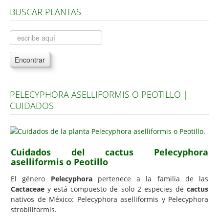
BUSCAR PLANTAS
Árboles, Cicas y Palmeras de la G a la Z
Plantas Anuales y Perennes
Plantas Bulbosas y Acuáticas
Encontrar
Plantas de Interior
Plantas Trepadoras
PELECYPHORA ASELLIFORMIS O PEOTILLO |
Plantas Aromáticas y de Huerto
CUIDADOS
Plantas Carnívoras y Orquídeas
Consejos
Hemisferio Norte
Cuidados del cactus Pelecyphora
aselliformis o Peotillo
Hemisferio Sur
El género
Pelecyphora
pertenece a la familia de las
Enfermedades
Cactaceae
y está compuesto de solo 2 especies de
cactus
nativos de México: Pelecyphora aselliformis y Pelecyphora
Animales
strobiliformis.
Hongos