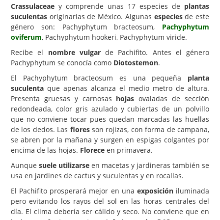
Crassulaceae
y comprende unas 17 especies de
plantas
Carencias
suculentas
originarias de México. Algunas
especies
de este
género son: Pachyphytum bracteosum,
Pachyphytum
Fotos
oviferum
, Pachyphytum hookeri, Pachyphytum viride.
Flores y Plantas
Recibe el
nombre vulgar
de Pachifito. Antes el género
Pachyphytum se conocía como
Diotostemon
.
Árboles y Palmeras
El Pachyphytum bracteosum es una pequeña
planta
Arbustos y Trepadoras
suculenta
que apenas alcanza el medio metro de altura.
Presenta gruesas y carnosas
hojas
ovaladas de sección
Cactus y Suculentas
redondeada, color gris azulado y cubiertas de un polvillo
que no conviene tocar pues quedan marcadas las huellas
de los dedos. Las
flores
son rojizas, con forma de campana,
se abren por la mañana y surgen en espigas colgantes por
encima de las hojas.
Florece
en primavera.
Aunque
suele utilizarse
en macetas y jardineras también se
usa en jardines de cactus y suculentas y en rocallas.
El Pachifito prosperará mejor en una
exposición
iluminada
pero evitando los rayos del sol en las horas centrales del
día. El clima debería ser cálido y seco. No conviene que en