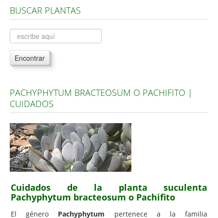
BUSCAR PLANTAS
Árboles, Cicas y Palmeras de la G a la Z
Plantas Anuales y Perennes
Plantas Bulbosas y Acuáticas
Encontrar
Plantas de Interior
Plantas Trepadoras
PACHYPHYTUM BRACTEOSUM O PACHIFITO |
Plantas Aromáticas y de Huerto
CUIDADOS
Plantas Carnívoras y Orquídeas
Consejos
Hemisferio Norte
Hemisferio Sur
Enfermedades
Cuidados de la planta suculenta
Pachyphytum bracteosum o Pachifito
Animales
El género
Pachyphytum
pertenece a la familia
Hongos