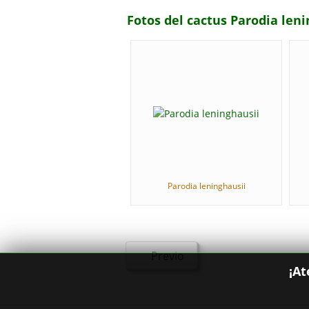
Fotos del cactus Parodia len
Parodia leninghausii
Previo
¡At