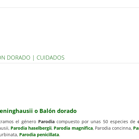
LÓN DORADO | CUIDADOS
leninghausii o Balón dorado
ramos el género
Parodia
compuesto por unas 50 especies de
usii,
Parodia haselbergii
,
Parodia magnifica
, Parodia concinna,
Pa
turbinata,
Parodia penicillata
.