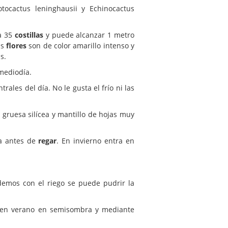
ocactus leninghausii y Echinocactus
 a 35
costillas
y puede alcanzar 1 metro
as
flores
son de color amarillo intenso y
s.
mediodía.
ales del día. No le gusta el frío ni las
 gruesa silícea y mantillo de hojas muy
ra antes de
regar
. En invierno entra en
demos con el riego se puede pudrir la
ar en verano en semisombra y mediante