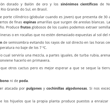
ón dorado y Balón de oro y los
sinónimos científicos
de Not
Rio Grande do Sul, en Brasil.
e porte cilíndrico (globular cuando es joven) que presenta de 30
iertos de finas
espinas
amarillas que surgen de areolas blancas. L
año. Produce
frutos
globosos de los cuales podemos extraer semilla
ineras o en rocallas que no estén demasiado expuestas al sol del 
ón
de semisombra evitando los rayos de sol directo en las horas centr
peratura no baje de los 7 ºC.
 cual serviría una mezcla, a partes iguales, de turba rubia, arena
onviene hacerlo en primavera.
que otros cactus pero es mejor esperar a que se seque la tier
abono
ni de
poda
.
ser atacada por
pulgones
y
cochinillas algodonosas
. Si nos exce
de los hijuelos que la propia planta produce puestos a enraiz