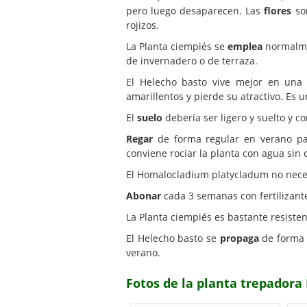
pero luego desaparecen. Las
flores
son
rojizos.
La Planta ciempiés se
emplea
normalmen
de invernadero o de terraza.
El Helecho basto vive mejor en un
amarillentos y pierde su atractivo. Es 
El
suelo
debería ser ligero y suelto y c
Regar
de forma regular en verano pa
conviene rociar la planta con agua sin c
El Homalocladium platycladum no nece
Abonar
cada 3 semanas con fertilizante
La Planta ciempiés es bastante resist
El Helecho basto se
propaga
de forma 
verano.
Fotos de la planta trepador