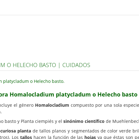
M O HELECHO BASTO | CUIDADOS
dora Homalocladium platycladum o Helecho basto
ncluye el género
Homalocladium
compuesto por una sola especie 
m
.
o basto y Planta ciempiés y el
sinónimo científico
de Muehlenbecki
a
curiosa planta
de tallos planos y segmentados de color verde br
tros). Los
tallos
hacen la función de las
hojas
ya que éstas son p