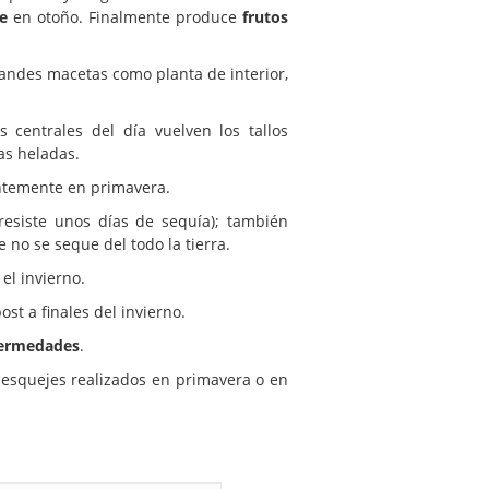
e
en otoño. Finalmente produce
frutos
andes macetas como planta de interior,
centrales del día vuelven los tallos
as heladas.
ntemente en primavera.
siste unos días de sequía); también
e no se seque del todo la tierra.
el invierno.
t a finales del invierno.
fermedades
.
 esquejes realizados en primavera o en