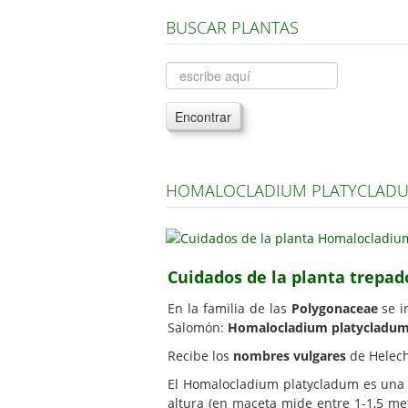
BUSCAR PLANTAS
Encontrar
HOMALOCLADIUM PLATYCLADU
Cuidados de la planta trepa
En la familia de las
Polygonaceae
se i
Salomón:
Homalocladium platycladu
Recibe los
nombres vulgares
de Helech
El Homalocladium platycladum es un
altura (en maceta mide entre 1-1,5 me