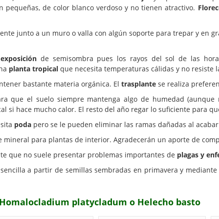
 pequeñas, de color blanco verdoso y no tienen atractivo.
Florec
te junto a un muro o valla con algún soporte para trepar y en gr
a
exposición
de semisombra pues los rayos del sol de las horas 
una
planta tropical
que necesita temperaturas cálidas y no resiste l
ontener bastante materia orgánica. El
trasplante
se realiza prefere
ra que el suelo siempre mantenga algo de humedad (aunque re
al si hace mucho calor. El resto del año regar lo suficiente para qu
sita
poda
pero se le pueden eliminar las ramas dañadas al acabar 
 mineral para plantas de interior. Agradecerán un aporte de compos
ente que no suele presentar problemas importantes de
plagas y en
sencilla a partir de semillas sembradas en primavera y mediante
a Homalocladium platycladum o Helecho basto