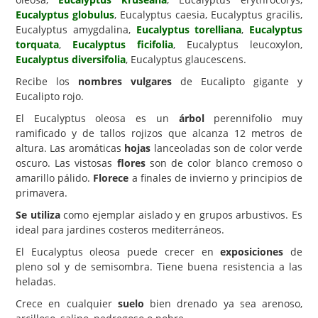
Eucalyptus globulus
, Eucalyptus caesia, Eucalyptus gracilis,
Carencias
Eucalyptus amygdalina,
Eucalyptus torelliana
,
Eucalyptus
torquata
,
Eucalyptus ficifolia
, Eucalyptus leucoxylon,
Fotos
Eucalyptus diversifolia
, Eucalyptus glaucescens.
Flores y Plantas
Recibe los
nombres vulgares
de Eucalipto gigante y
Eucalipto rojo.
Árboles y Palmeras
El Eucalyptus oleosa es un
árbol
perennifolio muy
Arbustos y Trepadoras
ramificado y de tallos rojizos que alcanza 12 metros de
Cactus y Suculentas
altura. Las aromáticas
hojas
lanceoladas son de color verde
oscuro. Las vistosas
flores
son de color blanco cremoso o
amarillo pálido.
Florece
a finales de invierno y principios de
primavera.
Se utiliza
como ejemplar aislado y en grupos arbustivos. Es
ideal para jardines costeros mediterráneos.
El Eucalyptus oleosa puede crecer en
exposiciones
de
pleno sol y de semisombra. Tiene buena resistencia a las
heladas.
Crece en cualquier
suelo
bien drenado ya sea arenoso,