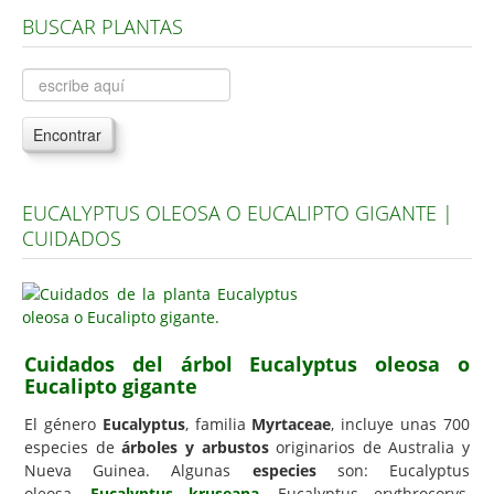
BUSCAR PLANTAS
Árboles, Cicas y Palmeras de la G a la Z
Plantas Anuales y Perennes
Plantas Bulbosas y Acuáticas
Encontrar
Plantas de Interior
Plantas Trepadoras
EUCALYPTUS OLEOSA O EUCALIPTO GIGANTE |
Plantas Aromáticas y de Huerto
CUIDADOS
Plantas Carnívoras y Orquídeas
Consejos
Hemisferio Norte
Cuidados del árbol Eucalyptus oleosa o
Hemisferio Sur
Eucalipto gigante
Enfermedades
El género
Eucalyptus
, familia
Myrtaceae
, incluye unas 700
especies de
árboles y arbustos
originarios de Australia y
Animales
Nueva Guinea. Algunas
especies
son: Eucalyptus
Hongos
oleosa,
Eucalyptus kruseana
, Eucalyptus erythrocorys,