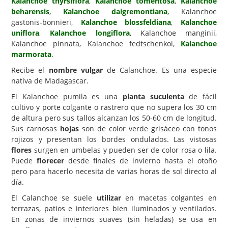
Kalanchoe thyrsiflora
,
Kalanchoe tomentosa
,
Kalanchoe
beharensis
,
Kalanchoe daigremontiana
, Kalanchoe
Carencias
gastonis-bonnieri,
Kalanchoe blossfeldiana
,
Kalanchoe
uniflora
,
Kalanchoe longiflora
, Kalanchoe manginii,
Fotos
Kalanchoe pinnata, Kalanchoe fedtschenkoi,
Kalanchoe
Flores y Plantas
marmorata
.
Recibe el
nombre vulgar
de Calanchoe. Es una especie
Árboles y Palmeras
nativa de Madagascar.
Arbustos y Trepadoras
El Kalanchoe pumila es una
planta suculenta
de fácil
Cactus y Suculentas
cultivo y porte colgante o rastrero que no supera los 30 cm
de altura pero sus tallos alcanzan los 50-60 cm de longitud.
Sus carnosas
hojas
son de color verde grisáceo con tonos
rojizos y presentan los bordes ondulados. Las vistosas
flores
surgen en umbelas y pueden ser de color rosa o lila.
Puede
florecer
desde finales de invierno hasta el otoño
pero para hacerlo necesita de varias horas de sol directo al
día.
El Calanchoe se suele
utilizar
en macetas colgantes en
terrazas, patios e interiores bien iluminados y ventilados.
En zonas de inviernos suaves (sin heladas) se usa en