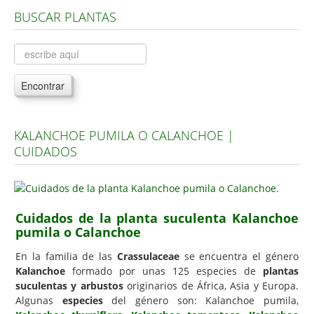
BUSCAR PLANTAS
Árboles, Cicas y Palmeras de la G a la Z
Plantas Anuales y Perennes
Plantas Bulbosas y Acuáticas
Encontrar
Plantas de Interior
Plantas Trepadoras
KALANCHOE PUMILA O CALANCHOE |
Plantas Aromáticas y de Huerto
CUIDADOS
Plantas Carnívoras y Orquídeas
Consejos
Hemisferio Norte
Cuidados de la planta suculenta Kalanchoe
pumila o Calanchoe
Hemisferio Sur
En la familia de las
Crassulaceae
se encuentra el género
Enfermedades
Kalanchoe
formado por unas 125 especies de
plantas
suculentas y arbustos
originarios de África, Asia y Europa.
Animales
Algunas
especies
del género son: Kalanchoe pumila,
Hongos