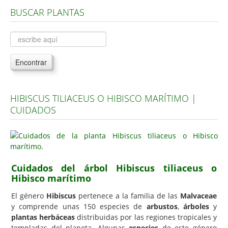
BUSCAR PLANTAS
Árboles, Cicas y Palmeras de la G a la Z
Plantas Anuales y Perennes
Plantas Bulbosas y Acuáticas
Encontrar
Plantas de Interior
Plantas Trepadoras
HIBISCUS TILIACEUS O HIBISCO MARÍTIMO |
Plantas Aromáticas y de Huerto
CUIDADOS
Plantas Carnívoras y Orquídeas
Consejos
Hemisferio Norte
Cuidados del árbol Hibiscus tiliaceus o
Hemisferio Sur
Hibisco marítimo
Enfermedades
El género
Hibiscus
pertenece a la familia de las
Malvaceae
y comprende unas 150 especies de
arbustos
,
árboles
y
Animales
plantas herbáceas
distribuidas por las regiones tropicales y
Hongos
templadas del planeta. Algunas
especies
de este género