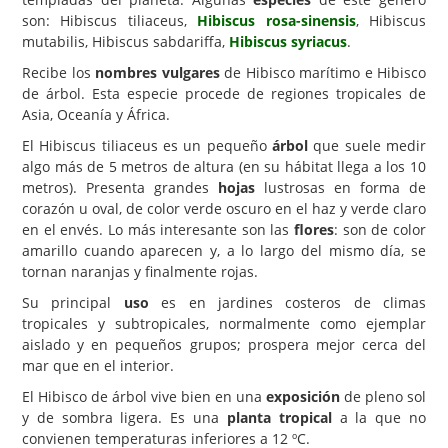
son: Hibiscus tiliaceus,
Hibiscus rosa-sinensis
, Hibiscus
Carencias
mutabilis, Hibiscus sabdariffa,
Hibiscus syriacus
.
Fotos
Recibe los
nombres vulgares
de Hibisco marítimo e Hibisco
de árbol. Esta especie procede de regiones tropicales de
Flores y Plantas
Asia, Oceanía y África.
Árboles y Palmeras
El Hibiscus tiliaceus es un pequeño
árbol
que suele medir
algo más de 5 metros de altura (en su hábitat llega a los 10
Arbustos y Trepadoras
metros). Presenta grandes
hojas
lustrosas en forma de
Cactus y Suculentas
corazón u oval, de color verde oscuro en el haz y verde claro
en el envés. Lo más interesante son las
flores
: son de color
amarillo cuando aparecen y, a lo largo del mismo día, se
tornan naranjas y finalmente rojas.
Su principal
uso
es en jardines costeros de climas
tropicales y subtropicales, normalmente como ejemplar
aislado y en pequeños grupos; prospera mejor cerca del
mar que en el interior.
El Hibisco de árbol vive bien en una
exposición
de pleno sol
y de sombra ligera. Es una
planta tropical
a la que no
convienen temperaturas inferiores a 12 ºC.