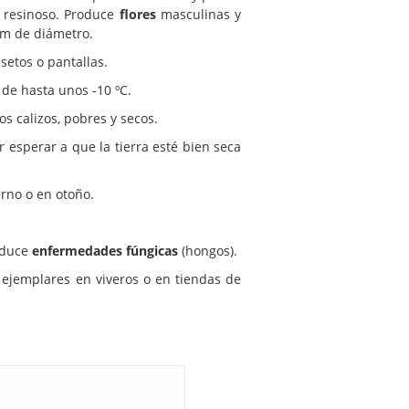
 resinoso. Produce
flores
masculinas y
cm de diámetro.
setos o pantallas.
 de hasta unos -10 ºC.
s calizos, pobres y secos.
r esperar a que la tierra esté bien seca
erno o en otoño.
oduce
enfermedades fúngicas
(hongos).
 ejemplares en viveros o en tiendas de