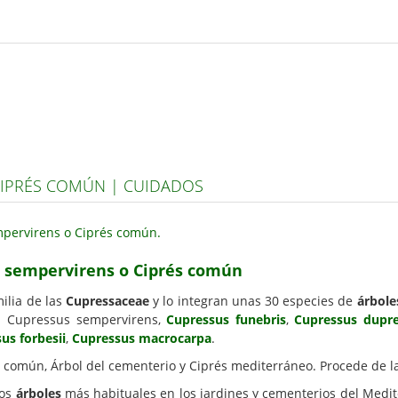
CIPRÉS COMÚN | CUIDADOS
s sempervirens o Ciprés común
ilia de las
Cupressaceae
y lo integran unas 30 especies de
árbole
: Cupressus sempervirens,
Cupressus funebris
,
Cupressus dupre
us forbesii
,
Cupressus macrocarpa
.
 común, Árbol del cementerio y Ciprés mediterráneo. Procede de l
los
árboles
más habituales en los jardines y cementerios del Medi