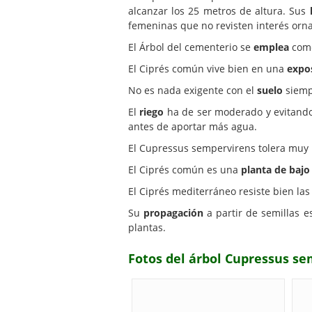
alcanzar los 25 metros de altura. Sus
femeninas que no revisten interés orn
El Árbol del cementerio se
emplea
como
El Ciprés común vive bien en una
expo
No es nada exigente con el
suelo
siempr
El
riego
ha de ser moderado y evitando m
antes de aportar más agua.
El Cupressus sempervirens tolera muy 
El Ciprés común es una
planta de baj
El Ciprés mediterráneo resiste bien la
Su
propagación
a partir de semillas 
plantas.
Fotos del árbol Cupressus s