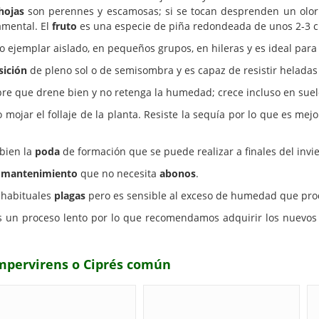
hojas
son perennes y escamosas; si se tocan desprenden un olor
amental. El
fruto
es una especie de piña redondeada de unos 2-3 
 ejemplar aislado, en pequeños grupos, en hileras y es ideal para 
sición
de pleno sol o de semisombra y es capaz de resistir heladas
e que drene bien y no retenga la humedad; crece incluso en suelo
ojar el follaje de la planta. Resiste la sequía por lo que es mejo
bien la
poda
de formación que se puede realizar a finales del invi
o mantenimiento
que no necesita
abonos
.
s habituales
plagas
pero es sensible al exceso de humedad que pr
es un proceso lento por lo que recomendamos adquirir los nuevos
empervirens o Ciprés común